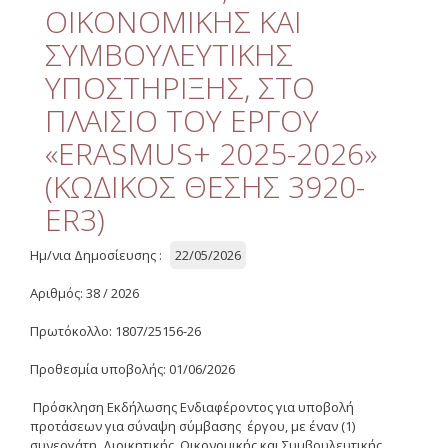
Διαχείριση Ποιότητας
ΟΙΚΟΝΟΜΙΚΗΣ ΚΑΙ
ΣΥΜΒΟΥΛΕΥΤΙΚΗΣ
Επιτροπή Ηθικής και
Δεοντολογίας της Έρευνας
ΥΠΟΣΤΗΡΙΞΗΣ, ΣΤΟ
Χρήσιμοι Σύνδεσμοι
ΠΛΑΙΣΙΟ ΤΟΥ ΕΡΓΟΥ
«ERASMUS+ 2025-2026»
Έργα
(ΚΩΔΙΚΟΣ ΘΕΣΗΣ 3920-
Συνεδριάσεις Επιτροπής
ER3)
Ερευνών
Ημ/νια Δημοσίευσης :
22/05/2026
Οδηγός Διαχείρισης
Αριθμός: 38 / 2026
Οδηγός Διαχείρισης
(ιστορικό αρχείο)
Πρωτόκολλο: 1807/25156-26
Δημοσιότητα
Προθεσμία υποβολής: 01/06/2026
Λογότυπα - Πλαίσια
Χρηματοδότησης
Πρόσκληση Εκδήλωσης Ενδιαφέροντος για υποβολή
προτάσεων για σύναψη σύμβασης έργου, με έναν (1)
συνεργάτη, Διοικητικής, Οικονομικής και Συμβουλευτικής