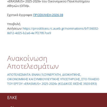
Προσκλήσεις
«ERASMUS+ 2025-2026» του Οικονομικού Πανεπιστημίου
Ενδιαφέροντος
Αθηνών (ΟΠΑ)».
Ανακοίνωση
Σχετικά έγγραφα:
ΠΡΟΣΚΛΗΣΗ-2026-38
Αποτελεσμάτων
Προσκλήσεων
Υποβολή
Ενδιαφέροντος
Αιτήσεων:
https://proskliseis.rc.aueb.gr/nominations/bf136032-
8d12-4d25-b2a6-4e7f27957ce9
Διαγωνισμοί
Ανακοίνωση
Αποτελεσμάτων
Διαγωνισμών
Ανακοίνωση
Προσκλήσεις Υποβολής
Αποτελεσμάτων
Προσφορών (2021 - 2022)
ΑΠΟΤΕΛΕΣΜΑΤΑ: ΕΝΑΝ (1) ΣΥΝΕΡΓΑΤΗ, ΔΙΟΙΚΗΤΙΚΗΣ,
ΟΙΚΟΝΟΜΙΚΗΣ ΚΑΙ ΣΥΜΒΟΥΛΕΥΤΙΚΗΣ ΥΠΟΣΤΗΡΙΞΗΣ, ΣΤΟ ΠΛΑΙΣΙΟ
Ακαδ.Εμπειρία
ΤΟΥ ΕΡΓΟΥ «ERASMUS+ 2025-2026» (ΚΩΔΙΚΟΣ ΘΕΣΗΣ 3920-ER3)
Επικοινωνία
ΕΛΚΕ
Ωράριο Λειτουργίας