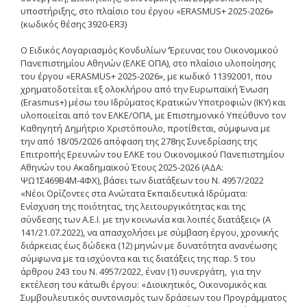
υποστήριξης, στο πλαίσιο του έργου «ERASMUS+ 2025-2026»
Οδηγίες
(κωδικός θέσης 3920-ER3)
Οδηγίες διαδικασιών
Ο Ειδικός Λογαριασμός Κονδυλίων ‘Έρευνας του Οικονομικού
Πανεπιστημίου Αθηνών (ΕΛΚΕ ΟΠΑ), στο πλαίσιο υλοποίησης
Οδηγίες για προμήθεια
του έργου «ERASMUS+ 2025-2026», με κωδικό 11392001, που
ειδών/παροχή υπηρεσιών
χρηματοδοτείται εξ ολοκλήρου από την Ευρωπαϊκή Ένωση
με βάση τον Ν.4957/2022
(Erasmus+) μέσω του Ιδρύματος Κρατικών Υποτροφιών (ΙΚΥ) και
υλοποιείται από τον ΕΛΚΕ/ΟΠΑ, με Επιστημονικό Υπεύθυνο τον
Οδηγίες με βάση τον
Καθηγητή Δημήτριο Χριστόπουλο, προτίθεται, σύμφωνα με
Ν.4957/2022
την από 18/05/2026 απόφαση της 278ης Συνεδρίασης της
Επιτροπής Ερευνών του ΕΛΚΕ του Οικονομικού Πανεπιστημίου
Οδηγίες (ιστορικό αρχείο)
Αθηνών του Ακαδημαϊκού Έτους 2025-2026 (ΑΔΑ:
ΨΩ1Σ469Β4Μ-4ΦΧ), βάσει των διατάξεων του Ν. 4957/2022
«Νέοι Ορίζοντες στα Ανώτατα Εκπαιδευτικά Ιδρύματα:
Έντυπα
Ενίσχυση της ποιότητας, της λειτουργικότητας και της
σύνδεσης των Α.Ε.Ι. με την κοινωνία και λοιπές διατάξεις» (Α
141/21.07.2022), να απασχολήσει με σύμβαση έργου, χρονικής
Ανακοινώσεις
διάρκειας έως δώδεκα (12) μηνών με δυνατότητα ανανέωσης
σύμφωνα με τα ισχύοντα και τις διατάξεις της παρ. 5 του
άρθρου 243 του Ν. 4957/2022, έναν (1) συνεργάτη, για την
Προσκλήσεις
εκτέλεση του κάτωθι έργου: «Διοικητικός, Οικονομικός και
Συμβουλευτικός συντονισμός των δράσεων του Προγράμματος