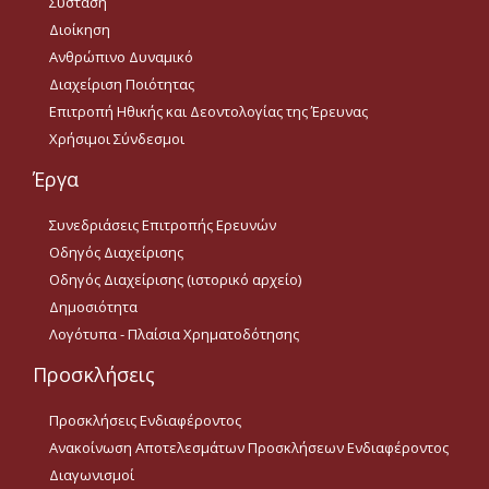
Σύσταση
Διοίκηση
e-ΕΛΚΕ
Ανθρώπινο Δυναμικό
Διαχείριση Ποιότητας
Ηλεκτρονική
Επιτροπή Ηθικής και Δεοντολογίας της Έρευνας
Παρακολούθηση Έργων
Χρήσιμοι Σύνδεσμοι
Ηλεκτρονικές Συνεδριάσεις
Έργα
ΕΛΚΕ
Ηλεκτρονικές Συνεδριάσεις
Συνεδριάσεις Επιτροπής Ερευνών
ΚΕΔΙΒΙΜ
Οδηγός Διαχείρισης
Ηλεκτρονικές Συνεδριάσεις
Οδηγός Διαχείρισης (ιστορικό αρχείο)
ETHICS
Δημοσιότητα
Λογότυπα - Πλαίσια Χρηματοδότησης
Συνέδρια: Ηλεκτρονικές
πληρωμές
Προσκλήσεις
Προσκλήσεις Ενδιαφέροντος
Ανακοίνωση Αποτελεσμάτων Προσκλήσεων Ενδιαφέροντος
Διαγωνισμοί