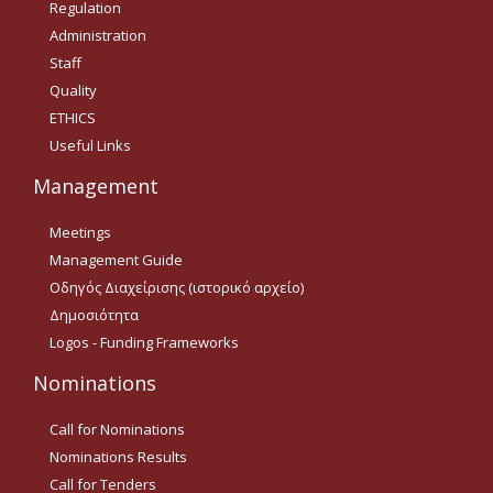
Regulation
Tenders Results
Administration
Staff
Invitation to Tender (2021 -
Quality
2022)
ETHICS
Useful Links
Acad. Experience
Management
Contact
Meetings
Management Guide
Ωράριο Λειτουργίας
Οδηγός Διαχείρισης (ιστορικό αρχείο)
Δημοσιότητα
Logos - Funding Frameworks
e-ΕΛΚΕ
Nominations
Ηλεκτρονική
Παρακολούθηση Έργων
Call for Nominations
e-committee ELKE
Nominations Results
Call for Tenders
e-committee KEDIVIM