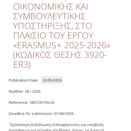
Quality
ΟΙΚΟΝΟΜΙΚΗΣ ΚΑΙ
ΣΥΜΒΟΥΛΕΥΤΙΚΗΣ
ETHICS
ΥΠΟΣΤΗΡΙΞΗΣ, ΣΤΟ
Useful Links
ΠΛΑΙΣΙΟ ΤΟΥ ΕΡΓΟΥ
«ERASMUS+ 2025-2026»
Management
(ΚΩΔΙΚΟΣ ΘΕΣΗΣ 3920-
Meetings
ER3)
Management Guide
Οδηγός Διαχείρισης
Publication Date:
22/05/2026
(ιστορικό αρχείο)
Number: 38 / 2026
Δημοσιότητα
Reference: 1807/25156-26
Logos - Funding
Frameworks
Deadline for submission: 01/06/2026
Δημοσιότητα Έργων
Πρόσκληση Εκδήλωσης Ενδιαφέροντος για υποβολή
Ε.Σ.Π.Α. (2007-2013)
προτάσεων για σύναψη σύμβασης έργου, με έναν (1)