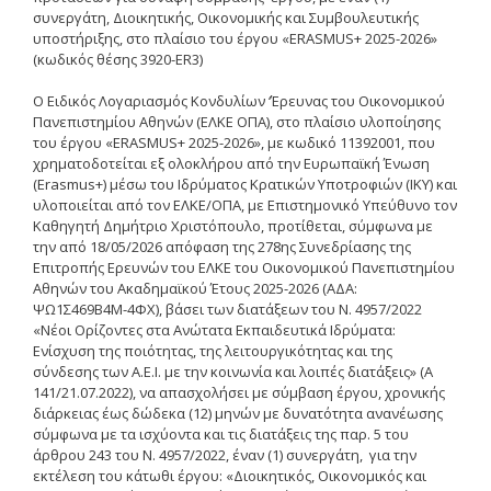
συνεργάτη, Διοικητικής, Οικονομικής και Συμβουλευτικής
Δημοσιότητα Έργων
υποστήριξης, στο πλαίσιο του έργου «ERASMUS+ 2025-2026»
Ε.Σ.Π.Α. (2014-2020)
(κωδικός θέσης 3920-ER3)
ΕΠ Ανάπτυξη Ανθρώπινου
Ο Ειδικός Λογαριασμός Κονδυλίων ‘Έρευνας του Οικονομικού
Δυναμικού, Εκπαίδευση και
Πανεπιστημίου Αθηνών (ΕΛΚΕ ΟΠΑ), στο πλαίσιο υλοποίησης
Διά Βίου Μάθηση
του έργου «ERASMUS+ 2025-2026», με κωδικό 11392001, που
χρηματοδοτείται εξ ολοκλήρου από την Ευρωπαϊκή Ένωση
ΕΠ Ανταγωνιστικότητα,
(Erasmus+) μέσω του Ιδρύματος Κρατικών Υποτροφιών (ΙΚΥ) και
Επιχειρηματικότητα και
υλοποιείται από τον ΕΛΚΕ/ΟΠΑ, με Επιστημονικό Υπεύθυνο τον
Καινοτομία
Καθηγητή Δημήτριο Χριστόπουλο, προτίθεται, σύμφωνα με
την από 18/05/2026 απόφαση της 278ης Συνεδρίασης της
ΕΡΓΑ ΕΣΠΑ 2014-2020
Επιτροπής Ερευνών του ΕΛΚΕ του Οικονομικού Πανεπιστημίου
Αθηνών του Ακαδημαϊκού Έτους 2025-2026 (ΑΔΑ:
Δημοσιότητα ΕΛ.ΙΔ.Ε.Κ.
ΨΩ1Σ469Β4Μ-4ΦΧ), βάσει των διατάξεων του Ν. 4957/2022
«Νέοι Ορίζοντες στα Ανώτατα Εκπαιδευτικά Ιδρύματα:
ΕΛ.ΙΔ.Ε.Κ. Μεταδιδάκτορες
Ενίσχυση της ποιότητας, της λειτουργικότητας και της
σύνδεσης των Α.Ε.Ι. με την κοινωνία και λοιπές διατάξεις» (Α
141/21.07.2022), να απασχολήσει με σύμβαση έργου, χρονικής
διάρκειας έως δώδεκα (12) μηνών με δυνατότητα ανανέωσης
Guidelines
σύμφωνα με τα ισχύοντα και τις διατάξεις της παρ. 5 του
άρθρου 243 του Ν. 4957/2022, έναν (1) συνεργάτη, για την
Guidelines
εκτέλεση του κάτωθι έργου: «Διοικητικός, Οικονομικός και