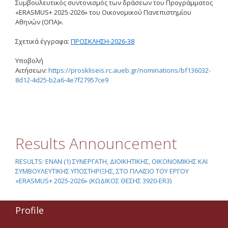
Συμβουλευτικός συντονισμός των δράσεων του Προγράμματος
Οδηγίες για προμήθεια
«ERASMUS+ 2025-2026» του Οικονομικού Πανεπιστημίου
ειδών/παροχή υπηρεσιών
Αθηνών (ΟΠΑ)».
με βάση τον Ν.4957/2022
Σχετικά έγγραφα:
ΠΡΟΣΚΛΗΣΗ-2026-38
Οδηγίες με βάση τον
Ν.4957/2022
Υποβολή
Guidelines Archive
Αιτήσεων:
https://proskliseis.rc.aueb.gr/nominations/bf136032-
8d12-4d25-b2a6-4e7f27957ce9
Documents
News
Results Announcement
RESULTS: ΕΝΑΝ (1) ΣΥΝΕΡΓΑΤΗ, ΔΙΟΙΚΗΤΙΚΗΣ, ΟΙΚΟΝΟΜΙΚΗΣ ΚΑΙ
Nominations
ΣΥΜΒΟΥΛΕΥΤΙΚΗΣ ΥΠΟΣΤΗΡΙΞΗΣ, ΣΤΟ ΠΛΑΙΣΙΟ ΤΟΥ ΕΡΓΟΥ
«ERASMUS+ 2025-2026» (ΚΩΔΙΚΟΣ ΘΕΣΗΣ 3920-ER3)
Call for Nominations
Nominations Results
Profile
Call for Tenders