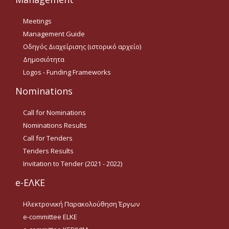
Οδηγίες για προμήθεια
ειδών/παροχή υπηρεσιών
Meetings
με βάση τον Ν.4957/2022
Management Guide
Οδηγίες με βάση τον
Οδηγός Διαχείρισης (ιστορικό αρχείο)
Ν.4957/2022
Δημοσιότητα
Guidelines Archive
Logos - Funding Frameworks
Nominations
Documents
Call for Nominations
Nominations Results
News
Call for Tenders
Tenders Results
Invitation to Tender (2021 - 2022)
Nominations
e-ΕΛΚΕ
Call for Nominations
Ηλεκτρονική Παρακολούθηση Έργων
Nominations Results
e-committee ELKE
Call for Tenders