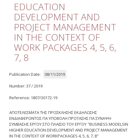
Quality
EDUCATION
DEVELOPMENT AND
ETHICS
PROJECT MANAGEMENT
Useful Links
IN THE CONTEXT OF
WORK PACKAGES 4, 5, 6,
Management
7, 8
Meetings
Management Guide
Publication Date:
08/11/2019
Οδηγός Διαχείρισης
Number: 37 / 2019
(ιστορικό αρχείο)
Reference: 1807/30172-19
Δημοσιότητα
Logos - Funding
ΑΠΟΤΕΛΕΣΜΑΤΑ ΤΗΣ ΠΡΟΣΚΛΗΣΗΣ ΕΚΔΗΛΩΣΗΣ
Frameworks
ΕΝΔΙΑΦΕΡΟΝΤΟΣ ΓΙΑ ΥΠΟΒΟΛΗ ΠΡΟΤΑΣΗΣ ΓΙΑ ΣΥΝΑΨΗ
ΣΥΜΒΑΣΗΣ ΕΡΓΟΥ
ΣΤΟ
ΠΛΑΙΣΙΟ
ΤΟΥ
ΕΡΓΟΥ
"BUSINESS MODELSIN
Δημοσιότητα Έργων
HIGHER EDUCATION DEVELOPMENT AND PROJECT MANAGEMENT
Ε.Σ.Π.Α. (2007-2013)
IN THE CONTEXT OF WORKPACKAGES 4, 5, 6, 7, 8"