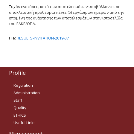
Τ
υχόν ενστάσεις κατά των αποτελεσμάτων υποβάλλονται σε
Δημοσιότητα Έργων
αποκλειστική προθεσμία πέντε (5) εργάσιμων ημερών από την
Ε.Σ.Π.Α. (2014-2020)
επομένη της ανάρτησης των αποτελεσμάτων στην ιστοσελίδα
του ΕΛΚΕ/ΟΠΑ.
ΕΠ Ανάπτυξη Ανθρώπινου
Δυναμικού, Εκπαίδευση και
Διά Βίου Μάθηση
File:
RESULTS-INVITATION-2019-37
ΕΠ Ανταγωνιστικότητα,
Επιχειρηματικότητα και
Καινοτομία
ΕΡΓΑ ΕΣΠΑ 2014-2020
Profile
Δημοσιότητα ΕΛ.ΙΔ.Ε.Κ.
Regulation
Administration
ΕΛ.ΙΔ.Ε.Κ. Μεταδιδάκτορες
Staff
Quality
Guidelines
ETHICS
Useful Links
Guidelines
Management