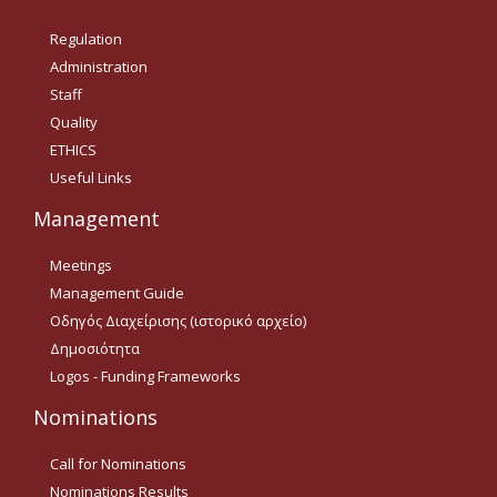
Δημοσιότητα Έργων
Regulation
Ε.Σ.Π.Α. (2014-2020)
Administration
Staff
ΕΠ Ανάπτυξη Ανθρώπινου
Δυναμικού, Εκπαίδευση και
Quality
Διά Βίου Μάθηση
ETHICS
Useful Links
ΕΠ Ανταγωνιστικότητα,
Επιχειρηματικότητα και
Καινοτομία
Management
ΕΡΓΑ ΕΣΠΑ 2014-2020
Meetings
Management Guide
Δημοσιότητα ΕΛ.ΙΔ.Ε.Κ.
Οδηγός Διαχείρισης (ιστορικό αρχείο)
Δημοσιότητα
ΕΛ.ΙΔ.Ε.Κ. Μεταδιδάκτορες
Logos - Funding Frameworks
Nominations
Guidelines
Call for Nominations
Guidelines
Nominations Results