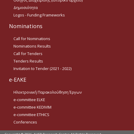
Οδηγός Διαχείρισης (ιστορικό αρχείο)
Οδηγίες για προμήθεια
Δημοσιότητα
ειδών/παροχή υπηρεσιών
με βάση τον Ν.4957/2022
Logos - Funding Frameworks
Οδηγίες με βάση τον
Nominations
Ν.4957/2022
Call for Nominations
Guidelines Archive
Nominations Results
Call for Tenders
Documents
Tenders Results
Invitation to Tender (2021 - 2022)
e-ΕΛΚΕ
News
Ηλεκτρονική Παρακολούθηση Έργων
Nominations
e-committee ELKE
e-committee KEDIVIM
Call for Nominations
e-committee ETHICS
Nominations Results
Conferences
Call for Tenders