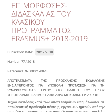
Quality
ΕΠΙΜΟΡΦΩΣΗΣ-
ΔΙΔΑΣΚΑΛΙΑΣ ΤΟΥ
ETHICS
ΚΛΑΣΙΚΟΥ
Useful Links
ΠΡΟΓΡΑΜΜΑΤΟΣ
ERASMUS+ 2018-2019
Management
Meetings
Publication Date:
28/12/2018
Management Guide
Number: 77 / 2018
Οδηγός Διαχείρισης
(ιστορικό αρχείο)
Reference: 920000/1700-18
Δημοσιότητα
ΑΠΟΤΕΛΕΣΜΑΤΑ ΤΗΣ
ΠΡΟΣΚΛΗΣΗΣ ΕΚΔΗΛΩΣΗΣ
ΕΝΔΙΑΦΕΡΟΝΤΟΣ ΓΙΑ ΥΠΟΒΟΛΗ ΠΡΟΤΑΣΕΩΝ ΓΙΑ ΤΗ
Logos - Funding
ΣΥΝΑΨΗΣΥΜΒΑΣΗΣ ΕΡΓΟΥ ΣΤΟ ΠΛΑΙΣΙΟ ΤΟΥ ΕΡΓΟΥ
Frameworks
«ΠΡΟΓΡΑΜΜΑ
ERASMUS
+ 2018-2019» ΜΕ ΚΩΔΙΚΟ ΕΡ-2907-01
Τ
υχόν ενστάσεις κατά των αποτελεσμάτων υποβάλλονται σε
Δημοσιότητα Έργων
αποκλειστική προθεσμία πέντε (5) εργάσιμων ημερών από την
Ε.Σ.Π.Α. (2007-2013)
επομένη της ανάρτησης των αποτελεσμάτων στην ιστοσελίδα