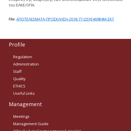
του ΕΛΚΕ/ΟΠΑ.
Δημοσιότητα Έργων
Ε.Σ.Π.Α. (2014-2020)
File:
ΑΠΟΤΕΛΕΣΜΑΤΑ-ΠΡΟΣΚΛΗΣΗ-2018-77-Ω5ΥΕ469Β4Μ-ΣΚΤ
ΕΠ Ανάπτυξη Ανθρώπινου
Δυναμικού, Εκπαίδευση και
Διά Βίου Μάθηση
Profile
ΕΠ Ανταγωνιστικότητα,
Επιχειρηματικότητα και
Καινοτομία
Regulation
Administration
ΕΡΓΑ ΕΣΠΑ 2014-2020
Staff
Δημοσιότητα ΕΛ.ΙΔ.Ε.Κ.
Quality
ETHICS
ΕΛ.ΙΔ.Ε.Κ. Μεταδιδάκτορες
Useful Links
Management
Guidelines
Meetings
Management Guide
Guidelines