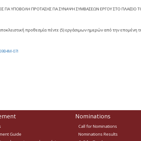
ΙΑ ΥΠΟΒΟΛΗ ΠΡΟΤΑΣΗΣ ΓΙΑ ΣΥΝΑΨΗ ΣΥΜΒΑΣΕΩΝ ΕΡΓΟΥ ΣΤΟ ΠΛΑΙΣΙΟ ΤΟΥ
ποκλειστική προθεσμία πέντε (5) εργάσιμων ημερών από την επομένη τ
9Β4Μ-07Ι
ement
Nominations
s
Call for Nominations
ent Guide
Nominations Results