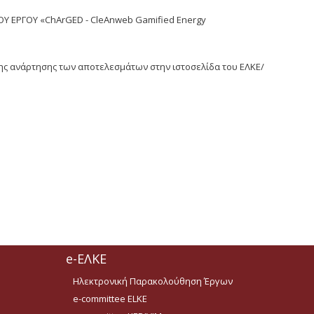
 ΕΡΓΟΥ «ChArGED - CleAnweb Gamified Energy
ης ανάρτησης των αποτελεσμάτων στην ιστοσελίδα του ΕΛΚΕ/
e-ΕΛΚΕ
Ηλεκτρονική Παρακολούθηση Έργων
e-committee ELKE