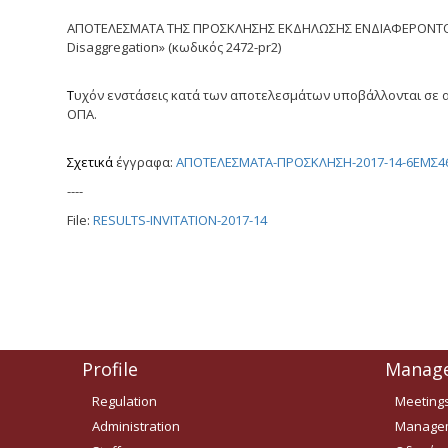
ΑΠΟΤΕΛΕΣΜΑΤΑ ΤΗΣ ΠΡΟΣΚΛΗΣΗΣ ΕΚΔΗΛΩΣΗΣ ΕΝΔΙΑΦΕΡΟΝΤΟΣ Γ
Disaggregation» (κωδικός 2472-pr2)
Τ
υχόν ενστάσεις κατά των αποτελεσμάτων υποβάλλονται σε α
ΟΠΑ.
Σχετικά
έγγραφα:
ΑΠΟΤΕΛΕΣΜΑΤΑ-ΠΡΟΣΚΛΗΣΗ-2017-14-6ΕΜΣ46
----
File:
RESULTS-INVITATION-2017-14
Profile
Manag
Regulation
Meeting
Administration
Managem