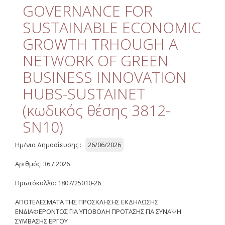
Διαχείριση Ποιότητας
GOVERNANCE FOR
SUSTAINABLE ECONOMIC
Επιτροπή Ηθικής και
Δεοντολογίας της Έρευνας
GROWTH TRHOUGH A
Χρήσιμοι Σύνδεσμοι
NETWORK OF GREEN
BUSINESS INNOVATION
Έργα
HUBS-SUSTAINET
Συνεδριάσεις Επιτροπής
(κωδικός θέσης 3812-
Ερευνών
SN10)
Οδηγός Διαχείρισης
Ημ/νια Δημοσίευσης :
26/06/2026
Οδηγός Διαχείρισης
(ιστορικό αρχείο)
Αριθμός: 36 / 2026
Δημοσιότητα
Πρωτόκολλο: 1807/25010-26
Λογότυπα - Πλαίσια
ΑΠΟΤΕΛΕΣΜΑΤΑ ΤΗΣ ΠΡΟΣΚΛΗΣΗΣ ΕΚΔΗΛΩΣΗΣ
Χρηματοδότησης
ΕΝΔΙΑΦΕΡΟΝΤΟΣ ΓΙΑ ΥΠΟΒΟΛΗ ΠΡΟΤΑΣΗΣ ΓΙΑ ΣΥΝΑΨΗ
ΣΥΜΒΑΣΗΣ ΕΡΓΟΥ