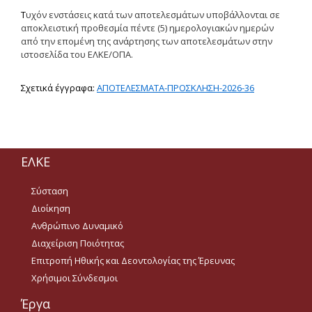
Τ
υχόν ενστάσεις κατά των αποτελεσμάτων υποβάλλονται σε
Οδηγίες
αποκλειστική προθεσμία πέντε (5) ημερολογιακών ημερών
από την επομένη της ανάρτησης των αποτελεσμάτων στην
Οδηγίες διαδικασιών
ιστοσελίδα του ΕΛΚΕ/ΟΠΑ.
Οδηγίες για προμήθεια
ειδών/παροχή υπηρεσιών
Σ
χετικά
έγγραφα:
ΑΠΟΤΕΛΕΣΜΑΤΑ-ΠΡΟΣΚΛΗΣΗ-2026-36
με βάση τον Ν.4957/2022
Οδηγίες με βάση τον
Ν.4957/2022
Οδηγίες (ιστορικό αρχείο)
ΕΛΚΕ
Σύσταση
Έντυπα
Διοίκηση
Ανθρώπινο Δυναμικό
Διαχείριση Ποιότητας
Ανακοινώσεις
Επιτροπή Ηθικής και Δεοντολογίας της Έρευνας
Χρήσιμοι Σύνδεσμοι
Προσκλήσεις
Έργα