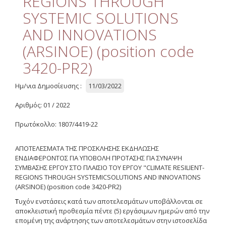
REGIONS THROUGH
Διαχείριση Ποιότητας
SYSTEMIC SOLUTIONS
Επιτροπή Ηθικής και
AND INNOVATIONS
Δεοντολογίας της Έρευνας
(ARSINOE) (position code
Χρήσιμοι Σύνδεσμοι
3420-PR2)
Έργα
Ημ/νια Δημοσίευσης :
11/03/2022
Συνεδριάσεις Επιτροπής
Αριθμός: 01 / 2022
Ερευνών
Πρωτόκολλο: 1807/4419-22
Οδηγός Διαχείρισης
ΑΠΟΤΕΛΕΣΜΑΤΑ ΤΗΣ ΠΡΟΣΚΛΗΣΗΣ ΕΚΔΗΛΩΣΗΣ
Οδηγός Διαχείρισης
(ιστορικό αρχείο)
ΕΝΔΙΑΦΕΡΟΝΤΟΣ ΓΙΑ ΥΠΟΒΟΛΗ ΠΡΟΤΑΣΗΣ ΓΙΑ ΣΥΝΑΨΗ
ΣΥΜΒΑΣΗΣ ΕΡΓΟΥ
ΣΤΟ
ΠΛΑΙΣΙΟ
ΤΟΥ
ΕΡΓΟΥ
"
CLIMATE RESILIENT-
Δημοσιότητα
REGIONS THROUGH SYSTEMICSOLUTIONS AND INNOVATIONS
(ARSINOE) (position code 3420-PR2)
Λογότυπα - Πλαίσια
Τ
υχόν ενστάσεις κατά των αποτελεσμάτων υποβάλλονται σε
Χρηματοδότησης
αποκλειστική προθεσμία πέντε (5) εργάσιμων ημερών από την
επομένη της ανάρτησης των αποτελεσμάτων στην ιστοσελίδα