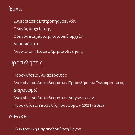
Προσκλήσεις
Ενδιαφέροντος
Έργα
Ανακοίνωση
Συνεδριάσεις Επιτροπής Ερευνών
Αποτελεσμάτων
Προσκλήσεων
Οδηγός Διαχείρισης
Ενδιαφέροντος
Οδηγός Διαχείρισης (ιστορικό αρχείο)
Διαγωνισμοί
Δημοσιότητα
Λογότυπα - Πλαίσια Χρηματοδότησης
Ανακοίνωση
Αποτελεσμάτων
Προσκλήσεις
Διαγωνισμών
Προσκλήσεις Ενδιαφέροντος
Προσκλήσεις Υποβολής
Προσφορών (2021 - 2022)
Ανακοίνωση Αποτελεσμάτων Προσκλήσεων Ενδιαφέροντος
Διαγωνισμοί
Ανακοίνωση Αποτελεσμάτων Διαγωνισμών
Ακαδ.Εμπειρία
Προσκλήσεις Υποβολής Προσφορών (2021 - 2022)
e-ΕΛΚΕ
Επικοινωνία
Ηλεκτρονική Παρακολούθηση Έργων
Ωράριο Λειτουργίας