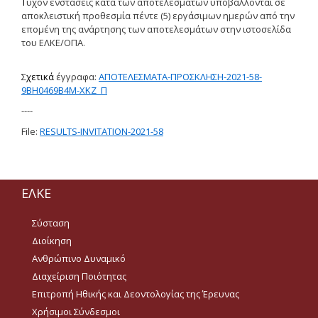
Τ
υχόν ενστάσεις κατά των αποτελεσμάτων υποβάλλονται σε
αποκλειστική προθεσμία πέντε (5) εργάσιμων ημερών από την
Οδηγίες
επομένη της ανάρτησης των αποτελεσμάτων στην ιστοσελίδα
του ΕΛΚΕ/ΟΠΑ.
Οδηγίες διαδικασιών
Οδηγίες για προμήθεια
Σ
χετικά
έγγραφα:
ΑΠΟΤΕΛΕΣΜΑΤΑ-ΠΡΟΣΚΛΗΣΗ-2021-58-
ειδών/παροχή υπηρεσιών
9ΒΗ0469Β4Μ-ΧΚΖ_Π
με βάση τον Ν.4957/2022
----
Οδηγίες με βάση τον
File:
RESULTS-INVITATION-2021-58
Ν.4957/2022
Οδηγίες (ιστορικό αρχείο)
ΕΛΚΕ
Έντυπα
Σύσταση
Διοίκηση
Ανακοινώσεις
Ανθρώπινο Δυναμικό
Διαχείριση Ποιότητας
Προσκλήσεις
Επιτροπή Ηθικής και Δεοντολογίας της Έρευνας
Χρήσιμοι Σύνδεσμοι