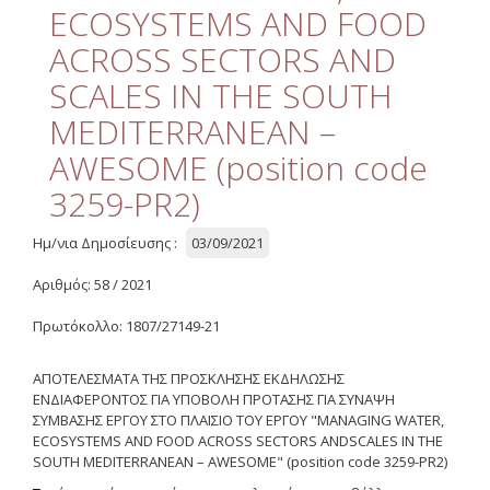
Διαχείριση Ποιότητας
ECOSYSTEMS AND FOOD
ACROSS SECTORS AND
Επιτροπή Ηθικής και
Δεοντολογίας της Έρευνας
SCALES IN THE SOUTH
Χρήσιμοι Σύνδεσμοι
MEDITERRANEAN –
AWESOME (position code
Έργα
3259-PR2)
Συνεδριάσεις Επιτροπής
Ερευνών
Ημ/νια Δημοσίευσης :
03/09/2021
Οδηγός Διαχείρισης
Αριθμός: 58 / 2021
Οδηγός Διαχείρισης
Πρωτόκολλο: 1807/27149-21
(ιστορικό αρχείο)
ΑΠΟΤΕΛΕΣΜΑΤΑ ΤΗΣ ΠΡΟΣΚΛΗΣΗΣ ΕΚΔΗΛΩΣΗΣ
Δημοσιότητα
ΕΝΔΙΑΦΕΡΟΝΤΟΣ ΓΙΑ ΥΠΟΒΟΛΗ ΠΡΟΤΑΣΗΣ ΓΙΑ ΣΥΝΑΨΗ
ΣΥΜΒΑΣΗΣ ΕΡΓΟΥ
ΣΤΟ
ΠΛΑΙΣΙΟ
ΤΟΥ
ΕΡΓΟΥ
"
MANAGING WATER,
Λογότυπα - Πλαίσια
ECOSYSTEMS AND FOOD ACROSS SECTORS ANDSCALES IN THE
Χρηματοδότησης
SOUTH MEDITERRANEAN – AWESOME" (position code 3259-PR2)