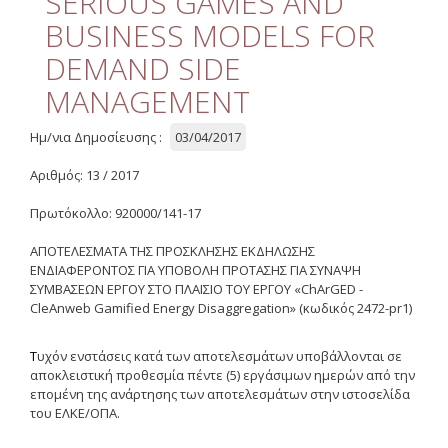
SERIOUS GAMES AND
Διαχείριση Ποιότητας
BUSINESS MODELS FOR
Επιτροπή Ηθικής και
DEMAND SIDE
Δεοντολογίας της Έρευνας
MANAGEMENT
Χρήσιμοι Σύνδεσμοι
Ημ/νια Δημοσίευσης :
03/04/2017
Έργα
Αριθμός: 13 / 2017
Συνεδριάσεις Επιτροπής
Πρωτόκολλο: 920000/141-17
Ερευνών
ΑΠΟΤΕΛΕΣΜΑΤΑ ΤΗΣ ΠΡΟΣΚΛΗΣΗΣ ΕΚΔΗΛΩΣΗΣ
Οδηγός Διαχείρισης
ΕΝΔΙΑΦΕΡΟΝΤΟΣ ΓΙΑ ΥΠΟΒΟΛΗ ΠΡΟΤΑΣΗΣ ΓΙΑ ΣΥΝΑΨΗ
ΣΥΜΒΑΣΕΩΝ ΕΡΓΟΥ ΣΤΟ ΠΛΑΙΣΙΟ ΤΟΥ ΕΡΓΟΥ «ChArGED -
Οδηγός Διαχείρισης
CleAnweb Gamified Energy Disaggregation» (κωδικός 2472-pr1)
(ιστορικό αρχείο)
Δημοσιότητα
Τ
υχόν ενστάσεις κατά των αποτελεσμάτων υποβάλλονται σε
αποκλειστική προθεσμία πέντε (5) εργάσιμων ημερών από την
Λογότυπα - Πλαίσια
επομένη της ανάρτησης των αποτελεσμάτων στην ιστοσελίδα
Χρηματοδότησης
του ΕΛΚΕ/ΟΠΑ.