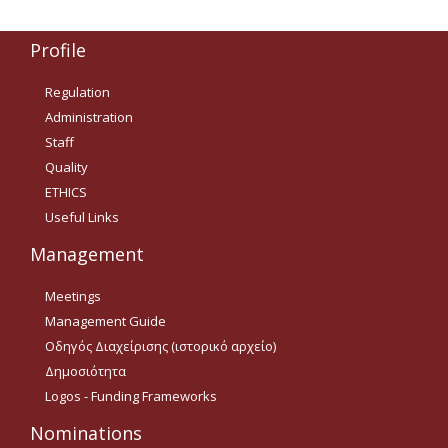
Δημοσιότητα Έργων
Ε.Σ.Π.Α. (2014-2020)
Profile
ΕΠ Ανάπτυξη Ανθρώπινου
Regulation
Δυναμικού, Εκπαίδευση και
Administration
Διά Βίου Μάθηση
Staff
ΕΠ Ανταγωνιστικότητα,
Quality
Επιχειρηματικότητα και
ETHICS
Καινοτομία
Useful Links
ΕΡΓΑ ΕΣΠΑ 2014-2020
Management
Δημοσιότητα ΕΛ.ΙΔ.Ε.Κ.
Meetings
ΕΛ.ΙΔ.Ε.Κ. Μεταδιδάκτορες
Management Guide
Οδηγός Διαχείρισης (ιστορικό αρχείο)
Δημοσιότητα
Guidelines
Logos - Funding Frameworks
Guidelines
Nominations