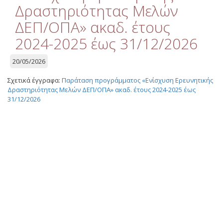
Quality
Δραστηριότητας Μελών
ΔΕΠ/ΟΠΑ» ακαδ. έτους
ETHICS
2024-2025 έως 31/12/2026
Useful Links
20/05/2026
Management
Σχετικά έγγραφα:
Παράταση προγράμματος «Ενίσχυση Ερευνητικής
Δραστηριότητας Μελών ΔΕΠ/ΟΠΑ» ακαδ. έτους 2024-2025 έως
Meetings
31/12/2026
Management Guide
Οδηγός Διαχείρισης
(ιστορικό αρχείο)
Δημοσιότητα
Logos - Funding
Frameworks
Δημοσιότητα Έργων
Ε.Σ.Π.Α. (2007-2013)