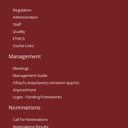
Δημοσιότητα Έργων
Regulation
Ε.Σ.Π.Α. (2014-2020)
Administration
Staff
ΕΠ Ανάπτυξη Ανθρώπινου
Δυναμικού, Εκπαίδευση και
Quality
Διά Βίου Μάθηση
ETHICS
Useful Links
ΕΠ Ανταγωνιστικότητα,
Επιχειρηματικότητα και
Καινοτομία
Management
ΕΡΓΑ ΕΣΠΑ 2014-2020
Meetings
Management Guide
Δημοσιότητα ΕΛ.ΙΔ.Ε.Κ.
Οδηγός Διαχείρισης (ιστορικό αρχείο)
Δημοσιότητα
ΕΛ.ΙΔ.Ε.Κ. Μεταδιδάκτορες
Logos - Funding Frameworks
Nominations
Guidelines
Call for Nominations
Guidelines
Nominations Results