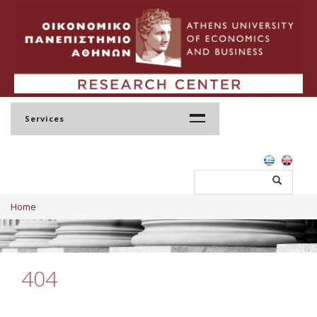
Services
Home
Home
Profile
Regulation
Administration
404
Staff