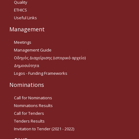
Quality
Οδηγίες για προμήθεια
ειδών/παροχή υπηρεσιών
ETHICS
με βάση τον Ν.4957/2022
Useful Links
Οδηγίες με βάση τον
Management
Ν.4957/2022
Meetings
Guidelines Archive
Management Guide
Οδηγός Διαχείρισης (ιστορικό αρχείο)
Documents
Δημοσιότητα
Logos - Funding Frameworks
News
Nominations
Call for Nominations
Nominations
Nominations Results
Call for Nominations
Call for Tenders
Tenders Results
Nominations Results
Invitation to Tender (2021 - 2022)
Call for Tenders