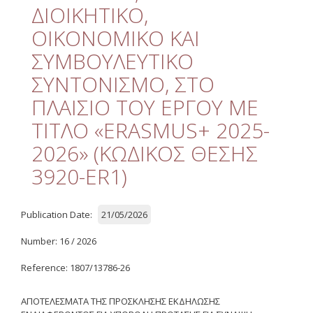
Quality
ΔΙΟΙΚΗΤΙΚΟ,
ΟΙΚΟΝΟΜΙΚΟ ΚΑΙ
ETHICS
ΣΥΜΒΟΥΛΕΥΤΙΚΟ
Useful Links
ΣΥΝΤΟΝΙΣΜΟ, ΣΤΟ
ΠΛΑΙΣΙΟ ΤΟΥ ΕΡΓΟΥ ΜΕ
Management
ΤΙΤΛΟ «ERASMUS+ 2025-
Meetings
2026» (ΚΩΔΙΚΟΣ ΘΕΣΗΣ
Management Guide
3920-ER1)
Οδηγός Διαχείρισης
(ιστορικό αρχείο)
Publication Date:
21/05/2026
Δημοσιότητα
Number: 16 / 2026
Logos - Funding
Frameworks
Reference: 1807/13786-26
Δημοσιότητα Έργων
ΑΠΟΤΕΛΕΣΜΑΤΑ ΤΗΣ ΠΡΟΣΚΛΗΣΗΣ ΕΚΔΗΛΩΣΗΣ
Ε.Σ.Π.Α. (2007-2013)