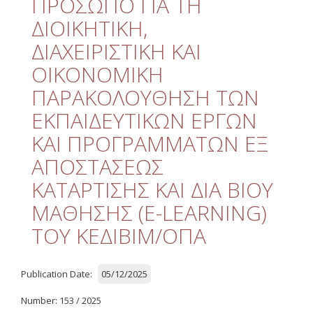
ΠΡΟΣΩΠΟ ΓΙΑ ΤΗ
Quality
ΔΙΟΙΚΗΤΙΚΗ,
ETHICS
ΔΙΑΧΕΙΡΙΣΤΙΚΗ ΚΑΙ
Useful Links
ΟΙΚΟΝΟΜΙΚΗ
ΠΑΡΑΚΟΛΟΥΘΗΣΗ ΤΩΝ
Management
ΕΚΠΑΙΔΕΥΤΙΚΩΝ ΕΡΓΩΝ
Meetings
ΚΑΙ ΠΡΟΓΡΑΜΜΑΤΩΝ ΕΞ
Management Guide
ΑΠΟΣΤΑΣΕΩΣ
ΚΑΤΑΡΤΙΣΗΣ ΚΑΙ ΔΙΑ ΒΙΟΥ
Οδηγός Διαχείρισης
(ιστορικό αρχείο)
ΜΑΘΗΣΗΣ (E-LEARNING)
Δημοσιότητα
ΤΟΥ ΚΕΔΙΒΙΜ/ΟΠΑ
Logos - Funding
Frameworks
Publication Date:
05/12/2025
Δημοσιότητα Έργων
Number: 153 / 2025
Ε.Σ.Π.Α. (2007-2013)