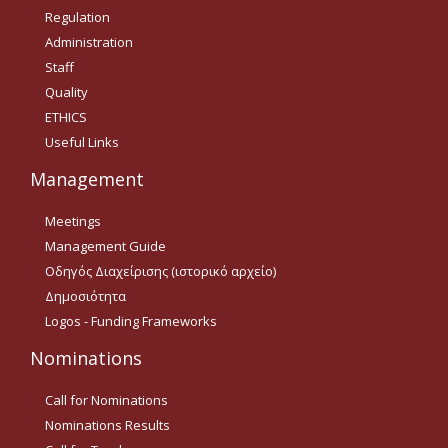
Οδηγίες για προμήθεια
Regulation
ειδών/παροχή υπηρεσιών
Administration
με βάση τον Ν.4957/2022
Staff
Οδηγίες με βάση τον
Quality
Ν.4957/2022
ETHICS
Guidelines Archive
Useful Links
Management
Documents
Meetings
Management Guide
News
Οδηγός Διαχείρισης (ιστορικό αρχείο)
Δημοσιότητα
Logos - Funding Frameworks
Nominations
Nominations
Call for Nominations
Call for Nominations
Nominations Results
Nominations Results
Call for Tenders