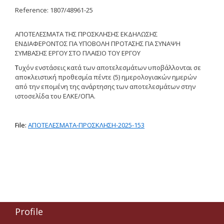
Reference: 1807/48961-25
Δημοσιότητα Έργων
Ε.Σ.Π.Α. (2014-2020)
ΑΠΟΤΕΛΕΣΜΑΤΑ ΤΗΣ ΠΡΟΣΚΛΗΣΗΣ ΕΚΔΗΛΩΣΗΣ
ΕΝΔΙΑΦΕΡΟΝΤΟΣ ΓΙΑ ΥΠΟΒΟΛΗ ΠΡΟΤΑΣΗΣ ΓΙΑ ΣΥΝΑΨΗ
ΕΠ Ανάπτυξη Ανθρώπινου
ΣΥΜΒΑΣΗΣ ΕΡΓΟΥ
Δυναμικού, Εκπαίδευση και
ΣΤΟ
ΠΛΑΙΣΙΟ
ΤΟΥ
ΕΡΓΟΥ
Διά Βίου Μάθηση
Τ
υχόν ενστάσεις κατά των αποτελεσμάτων υποβάλλονται σε
αποκλειστική προθεσμία πέντε (5) ημερολογιακών ημερών
ΕΠ Ανταγωνιστικότητα,
από την επομένη της ανάρτησης των αποτελεσμάτων στην
Επιχειρηματικότητα και
ιστοσελίδα του ΕΛΚΕ/ΟΠΑ.
Καινοτομία
ΕΡΓΑ ΕΣΠΑ 2014-2020
File:
ΑΠΟΤΕΛΕΣΜΑΤΑ-ΠΡΟΣΚΛΗΣΗ-2025-153
Δημοσιότητα ΕΛ.ΙΔ.Ε.Κ.
ΕΛ.ΙΔ.Ε.Κ. Μεταδιδάκτορες
Guidelines
Profile
Guidelines