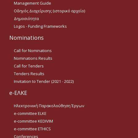
Management Guide
Οδηγίες για προμήθεια
ειδών/παροχή υπηρεσιών
Οδηγός Διαχείρισης (ιστορικό αρχείο)
με βάση τον Ν.4957/2022
Δημοσιότητα
Οδηγίες με βάση τον
Logos - Funding Frameworks
Ν.4957/2022
Nominations
Guidelines Archive
Call for Nominations
Nominations Results
Documents
Call for Tenders
Tenders Results
News
Invitation to Tender (2021 - 2022)
e-ΕΛΚΕ
Nominations
Ηλεκτρονική Παρακολούθηση Έργων
Call for Nominations
e-committee ELKE
e-committee KEDIVIM
Nominations Results
e-committee ETHICS
Call for Tenders
Conferences