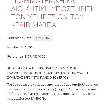
ΓΡΑΜΜΑΤΕΙΑΚΗ ΚΑΙ
Quality
ΔΙΟΙΚΗΤΙΚΗ ΥΠΟΣΤΗΡΙΞΗ
ETHICS
ΤΩΝ ΥΠΗΡΕΣΙΩΝ ΤΟΥ
Useful Links
ΚΕΔΙΒΙΜ/ΟΠΑ
Management
Publication Date:
05/12/2025
Meetings
Number: 152 / 2025
Management Guide
Reference: 1807/48940-25
Οδηγός Διαχείρισης
ΑΠΟΤΕΛΕΣΜΑΤΑ ΤΗΣ ΠΡΟΣΚΛΗΣΗΣ ΕΚΔΗΛΩΣΗΣ
(ιστορικό αρχείο)
ΕΝΔΙΑΦΕΡΟΝΤΟΣ ΓΙΑ ΥΠΟΒΟΛΗ ΠΡΟΤΑΣΗΣ ΓΙΑ ΣΥΝΑΨΗ
ΣΥΜΒΑΣΗΣ ΕΡΓΟΥ
Δημοσιότητα
ΣΤΟ
ΠΛΑΙΣΙΟ
ΤΟΥ
ΕΡΓΟΥ
Τ
υχόν ενστάσεις κατά των αποτελεσμάτων υποβάλλονται σε
Logos - Funding
αποκλειστική προθεσμία πέντε (5) ημερολογιακών ημερών
Frameworks
από την επομένη της ανάρτησης των αποτελεσμάτων στην
ιστοσελίδα του ΕΛΚΕ/ΟΠΑ.
Δημοσιότητα Έργων
Ε.Σ.Π.Α. (2007-2013)