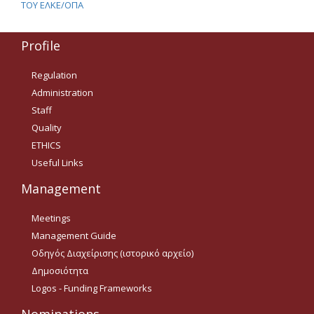
ΤΟΥ ΕΛΚΕ/ΟΠΑ
Tenders Results
Profile
Invitation to Tender (2021 -
2022)
Regulation
Administration
Acad. Experience
Staff
Quality
ETHICS
Contact
Useful Links
Ωράριο Λειτουργίας
Management
Meetings
e-ΕΛΚΕ
Management Guide
Ηλεκτρονική
Οδηγός Διαχείρισης (ιστορικό αρχείο)
Παρακολούθηση Έργων
Δημοσιότητα
e-committee ELKE
Logos - Funding Frameworks
e-committee KEDIVIM