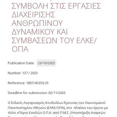
Quality
ΣΥΜΒΟΛΗ ΣΤΙΣ ΕΡΓΑΣΙΕΣ
ΔΙΑΧΕΙΡΙΣΗΣ
ETHICS
ΑΝΘΡΩΠΙΝΟΥ
Useful Links
ΔΥΝΑΜΙΚΟΥ ΚΑΙ
ΣΥΜΒΑΣΕΩΝ ΤΟΥ ΕΛΚΕ/
Management
ΟΠΑ
Meetings
Management Guide
Publication Date:
23/10/2025
Οδηγός Διαχείρισης
Number: 137 / 2025
(ιστορικό αρχείο)
Reference: 1807/45350-25
Δημοσιότητα
Deadline for submission: 02/11/2025
Logos - Funding
Frameworks
Ο Ειδικός Λογαριασμός Κονδυλίων Έρευνας του Οικονομικού
Πανεπιστημίου Αθηνών (ΕΛΚΕ/ΟΠΑ), στο πλαίσιο του έργου με
Δημοσιότητα Έργων
τίτλο «Πόροι Εσοδών Ο.Π.Α. από Π.Μ.Σ. (Υποστήριξη Αναγκών
Ε.Σ.Π.Α. (2007-2013)