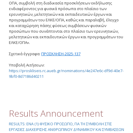
ΟΠΑ, συμβολή στη διαδικασία προσκλήσεων εκδήλωσης
Οδηγίες για προμήθεια
ενδιαφέροντος για φυσικά πρόσωπα στο πλαίσιο των
ειδών/παροχή υπηρεσιών
με βάση τον Ν.4957/2022
ερευνητικών, μελετητικών και εκπαιδευτικών έργων και
προγραμμάτων του ΕΛΚΕ/ΟΠΑ, καθώς και παραλαβή, έλεγχο
Οδηγίες με βάση τον
και καταχώρηση πάσης φύσεως συμβάσεων φυσικών
Ν.4957/2022
προσώπων που συνάπτονται στο πλαίσιο των ερευνητικών,
μελετητικών και εκπαιδευτικών έργων και προγραμμάτων του
Guidelines Archive
ΕΛΚΕ/ΟΠΑ».
Σχετικά έγγραφα:
ΠΡΟΣΚΛΗΣΗ-2025-137
Documents
Υποβολή Αιτήσεων:
https://proskliseis.rc.aueb.gr/nominations/4e247e6c-df9d-40e7-
9bf0-8d7186d40211
News
Nominations
Call for Nominations
Results Announcement
Nominations Results
RESULTS: ΕΝΑ (1) ΦΥΣΙΚΟ ΠΡΟΣΩΠΟ, ΓΙΑ ΤΗ ΣΥΜΒΟΛΗ ΣΤΙΣ
ΕΡΓΑΣΙΕΣ ΔΙΑΧΕΙΡΙΣΗΣ ΑΝΘΡΩΠΙΝΟΥ ΔΥΝΑΜΙΚΟΥ ΚΑΙ ΣΥΜΒΑΣΕΩΝ
Call for Tenders