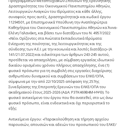
Προγραμμάτων Μεταπτυχιακών Σπουδών της Ερευνητικής
Δραστηριότητας του Οικονομικού Πανεπιστημίου Αθηνών,
Δημοσιότητα Έργων
Λειτουργικών Αναγκών του Ιδρύματος και κάθε άλλης,
Ε.Σ.Π.Α. (2014-2020)
συναφούς προς αυτές, Δραστηριότητας)» και κωδικό έργου
11294501, με Επιστημονικά Υπεύθυνη την Αναπληρώτρια
ΕΠ Ανάπτυξη Ανθρώπινου
Καθηγήτρια του Οικονομικού Πανεπιστημίου Αθηνών κα Άννα-
Δυναμικού, Εκπαίδευση και
Ελένη Γαλανάκη, και βάσει των διατάξεων του Ν. 4957/2022
Διά Βίου Μάθηση
«Νέοι Ορίζοντες στα Ανώτατα Εκπαιδευτικά Ιδρύματα:
Ενίσχυση της ποιότητας, της λειτουργικότητας και της
ΕΠ Ανταγωνιστικότητα,
σύνδεσης των Α.Ε.Ι. με την κοινωνία και λοιπές διατάξεις» (Α
Επιχειρηματικότητα και
141/21.07.2022) και ειδικότερα των άρθρων 243-245 αυτού,
Καινοτομία
προτίθεται να απασχολήσει, με σύμβαση εργασίας ιδιωτικού
δικαίου ορισμένου χρόνου πλήρους απασχόλησης, ένα (1)
ΕΡΓΑ ΕΣΠΑ 2014-2020
φυσικό πρόσωπο για τη συμβολή στις εργασίες διαχείρισης
ανθρωπίνου δυναμικού και συμβάσεων του ΕΛΚΕ/ΟΠΑ,
Δημοσιότητα ΕΛ.ΙΔ.Ε.Κ.
σύμφωνα με την από 22/10/2025 απόφαση της 257ης
Συνεδρίασης της Επιτροπής Ερευνών του ΕΛΚΕ/ΟΠΑ του
ΕΛ.ΙΔ.Ε.Κ. Μεταδιδάκτορες
ακαδημαϊκού έτους 2025-2026 (ΑΔΑ: Ρ3ΤΚ469Β4Μ-ΗΨΘ). Το
φυσικό αντικείμενο του έργου που θα ανατεθεί, στο ως άνω
φυσικό πρόσωπο, είναι ενδεικτικά και όχι περιοριστικά το
εξής:
Guidelines
Αντικείμενο έργου: «Παρακολούθηση και τήρηση αρχείου
Guidelines
παρουσιών, απουσιών και αδειών του προσωπικού του ΕΛΚΕ/