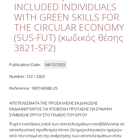
Quality
INCLUDED INDIVIDUALS
WITH GREEN SKILLS FOR
ETHICS
THE CIRCULAR ECONOMY
Useful Links
(SUS-FUT) (κωδικός θέσης
3821-SF2)
Management
Meetings
Publication Date:
04/12/2025
Management Guide
Number: 122 / 2025
Οδηγός Διαχείρισης
(ιστορικό αρχείο)
Reference: 1807/42682-25
Δημοσιότητα
ΑΠΟΤΕΛΕΣΜΑΤΑ ΤΗΣ ΠΡΟΣΚΛΗΣΗΣ ΕΚΔΗΛΩΣΗΣ
ΕΝΔΙΑΦΕΡΟΝΤΟΣ ΓΙΑ ΥΠΟΒΟΛΗ ΠΡΟΤΑΣΗΣ ΓΙΑ ΣΥΝΑΨΗ
Logos - Funding
ΣΥΜΒΑΣΗΣ ΕΡΓΟΥ
ΣΤΟ
ΠΛΑΙΣΙΟ
ΤΟΥ
ΕΡΓΟΥ
Frameworks
Τ
υχόν ενστάσεις κατά των αποτελεσμάτων υποβάλλονται σε
αποκλειστική προθεσμία πέντε (5) ημερολογιακών ημερών
Δημοσιότητα Έργων
Ε.Σ.Π.Α. (2007-2013)
από την επομένη της ανάρτησης των αποτελεσμάτων στην