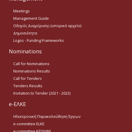
Οδηγίες για προμήθεια
ειδών/παροχή υπηρεσιών
Meetings
με βάση τον Ν.4957/2022
Management Guide
Οδηγίες με βάση τον
Οδηγός Διαχείρισης (ιστορικό αρχείο)
Ν.4957/2022
Δημοσιότητα
Logos - Funding Frameworks
Guidelines Archive
Nominations
Documents
Call for Nominations
Nominations Results
News
Call for Tenders
Tenders Results
Invitation to Tender (2021 - 2022)
Nominations
e-ΕΛΚΕ
Call for Nominations
Ηλεκτρονική Παρακολούθηση Έργων
Nominations Results
e-committee ELKE
Call for Tenders
e-committee KEDIVIM