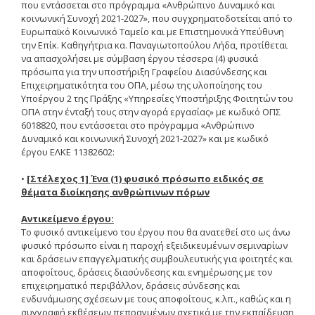
που εντάσσεται στο πρόγραμμα «Ανθρώπινο Δυναμικό και
κοινωνική Συνοχή 2021-2027», που συγχρηματοδοτείται από το
Δημοσιότητα Έργων
Ε.Σ.Π.Α. (2014-2020)
Ευρωπαϊκό Κοινωνικό Ταμείο και με Επιστημονικά Υπεύθυνη
την Επίκ. Καθηγήτρια κα. Παναγιωτοπούλου Λήδα, προτίθεται
να απασχολήσει με σύμβαση έργου τέσσερα (4) φυσικά
ΕΠ Ανάπτυξη Ανθρώπινου
πρόσωπα για την υποστήριξη Γραφείου Διασύνδεσης και
Δυναμικού, Εκπαίδευση και
Επιχειρηματικότητα του ΟΠΑ, μέσω της υλοποίησης του
Διά Βίου Μάθηση
Υποέργου 2 της Πράξης «Υπηρεσίες Υποστήριξης Φοιτητών του
ΟΠΑ στην ένταξή τους στην αγορά εργασίας» με κωδικό ΟΠΣ
ΕΠ Ανταγωνιστικότητα,
Επιχειρηματικότητα και
6018820, που εντάσσεται στο πρόγραμμα «Ανθρώπινο
Καινοτομία
Δυναμικό και κοινωνική Συνοχή 2021-2027» και με κωδικό
έργου ΕΛΚΕ 11382602:
ΕΡΓΑ ΕΣΠΑ 2014-2020
•
[Στέλεχος 1] Ένα (1) φυσικό πρόσωπο ειδικός σε
Δημοσιότητα ΕΛ.ΙΔ.Ε.Κ.
θέματα διοίκησης ανθρώπινων πόρων
Αντικείμενο έργου:
ΕΛ.ΙΔ.Ε.Κ. Μεταδιδάκτορες
Το φυσικό αντικείμενο του έργου που θα ανατεθεί στο ως άνω
φυσικό πρόσωπο είναι η παροχή εξειδικευμένων σεμιναρίων
και δράσεων επαγγελματικής συμβουλευτικής για φοιτητές και
Guidelines
αποφοίτους, δράσεις διασύνδεσης και ενημέρωσης με τον
επιχειρηματικό περιβάλλον, δράσεις σύνδεσης και
Guidelines
ενδυνάμωσης σχέσεων με τους αποφοίτους, κ.λπ., καθώς και η
συγγραφή εκθέσεων πεπραγμένων σχετικά με την εκπαίδευση