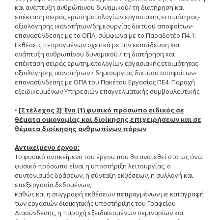
Οδηγίες για προμήθεια
και ανάπτυξη ανθρώπινου δυναμικού/ τη διατήρηση και
ειδών/παροχή υπηρεσιών
επέκταση σειράς ερωτηματολογίων εργασιακής ετοιμότητας-
με βάση τον Ν.4957/2022
αξιολόγησης ικανοτήτων/δημιουργίας δικτύου αποφοίτων-
επανασύνδεσης με το ΟΠΑ, σύμφωνα με το Παραδοτέο Π4.1:
Οδηγίες με βάση τον
Εκθέσεις πεπραγμένων σχετικά με την εκπαίδευση και
Ν.4957/2022
ανάπτυξη ανθρωπίνου δυναμικού / τη διατήρηση και
επέκταση σειράς ερωτηματολογίων εργασιακής ετοιμότητας-
Guidelines Archive
αξιολόγησης ικανοτήτων / δημιουργίας δικτύου αποφοίτων-
επανασύνδεσης με ΟΠΑ του Πακέτου Εργασίας ΠΕ4: Παροχή
εξειδικευμένων Υπηρεσιών επαγγελματικής συμβουλευτικής
Documents
•
[Στέλεχος 2] Ένα (1) φυσικό πρόσωπο ειδικός σε
θέματα οικονομίας και διοίκησης επιχειρήσεων και σε
θέματα διοίκησης ανθρωπίνων πόρων
News
Αντικείμενο έργου:
Το φυσικό αντικείμενο του έργου που θα ανατεθεί στο ως άνω
Nominations
φυσικό πρόσωπο είναι η υποστήριξη λειτουργίας, ο
συντονισμός δράσεων, η σύνταξη εκθέσεων, η συλλογή και
Call for Nominations
επεξεργασία δεδομένων,
καθώς και η συγγραφή εκθέσεων πεπραγμένων με καταγραφή
Nominations Results
των εργασιών διοικητικής υποστήριξης του Γραφείου
Διασύνδεσης, η παροχή εξειδικευμένων σεμιναρίων και
Call for Tenders