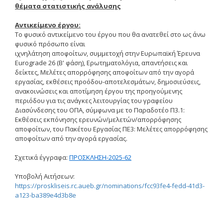
θέματα στατιστικής ανάλυσης
e-committee ETHICS
Αντικείμενο έργου:
Το φυσικό αντικείμενο του έργου που θα ανατεθεί στο ως άνω
Conferences
φυσικό πρόσωπο είναι
ιχνηλάτηση αποφοίτων, συμμετοχή στην Ευρωπαϊκή Έρευνα
Eurograde 26 (Β' φάση), Ερωτηματολόγια, απαντήσεις και
δείκτες, Μελέτες απορρόφησης αποφοίτων από την αγορά
εργασίας, εκθέσεις προόδου-αποτελεσμάτων, δημοσιεύσεις,
ανακοινώσεις και αποτίμηση έργου της προηγούμενης
περιόδου για τις ανάγκες λειτουργίας του γραφείου
Διασύνδεσης του ΟΠΑ, σύμφωνα με το Παραδοτέο Π3.1:
Εκθέσεις εκπόνησης ερευνών/μελετών/απορρόφησης
αποφοίτων, του Πακέτου Εργασίας ΠΕ3: Μελέτες απορρόφησης
αποφοίτων από την αγορά εργασίας.
Σχετικά έγγραφα:
ΠΡΟΣΚΛΗΣΗ-2025-62
Υποβολή Αιτήσεων:
https://proskliseis.rc.aueb.gr/nominations/fcc93fe4-fedd-41d3-
a123-ba389e4d3b8e