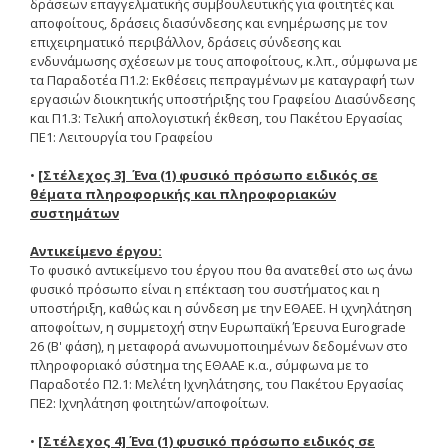
δράσεων επαγγελματικής συμβουλευτικής για φοιτητές και
αποφοίτους, δράσεις διασύνδεσης και ενημέρωσης με τον
Tenders Results
επιχειρηματικό περιβάλλον, δράσεις σύνδεσης και
ενδυνάμωσης σχέσεων με τους αποφοίτους, κ.λπ., σύμφωνα με
Invitation to Tender (2021 -
τα Παραδοτέα Π1.2: Εκθέσεις πεπραγμένων με καταγραφή των
2022)
εργασιών διοικητικής υποστήριξης του Γραφείου Διασύνδεσης
και Π1.3: Τελική απολογιστική έκθεση, του Πακέτου Εργασίας
ΠΕ1: Λειτουργία του Γραφείου
Acad. Experience
•
[Στέλεχος 3] Ένα (1) φυσικό πρόσωπο ειδικός σε
θέματα πληροφορικής και πληροφοριακών
Contact
συστημάτων
Ωράριο Λειτουργίας
Αντικείμενο έργου:
Το φυσικό αντικείμενο του έργου που θα ανατεθεί στο ως άνω
φυσικό πρόσωπο είναι η επέκταση του συστήματος και η
υποστήριξη, καθώς και η σύνδεση με την ΕΘΑΕΕ. Η ιχνηλάτηση
e-ΕΛΚΕ
αποφοίτων, η συμμετοχή στην Ευρωπαϊκή Έρευνα Eurograde
26 (Β' φάση), η μεταφορά ανωνυμοποιημένων δεδομένων στο
Ηλεκτρονική
πληροφοριακό σύστημα της ΕΘΑΑΕ κ.α., σύμφωνα με το
Παρακολούθηση Έργων
Παραδοτέο Π2.1: Μελέτη Ιχνηλάτησης, του Πακέτου Εργασίας
ΠΕ2: Iχνηλάτηση φοιτητών/αποφοίτων.
e-committee ELKE
•
[Στέλεχος 4] Ένα (1) φυσικό πρόσωπο ειδικός σε
e-committee KEDIVIM