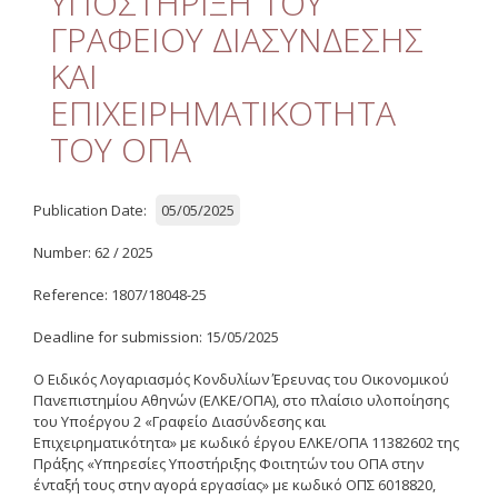
ΥΠΟΣΤΗΡΙΞΗ ΤΟΥ
Quality
ΓΡΑΦΕΙΟΥ ΔΙΑΣΥΝΔΕΣΗΣ
ETHICS
ΚΑΙ
Useful Links
ΕΠΙΧΕΙΡΗΜΑΤΙΚΟΤΗΤΑ
ΤΟΥ ΟΠΑ
Management
Meetings
Publication Date:
05/05/2025
Management Guide
Number: 62 / 2025
Οδηγός Διαχείρισης
Reference: 1807/18048-25
(ιστορικό αρχείο)
Deadline for submission: 15/05/2025
Δημοσιότητα
Ο Ειδικός Λογαριασμός Κονδυλίων Έρευνας του Οικονομικού
Logos - Funding
Πανεπιστημίου Αθηνών (ΕΛΚΕ/ΟΠΑ), στο πλαίσιο υλοποίησης
Frameworks
του Υποέργου 2 «Γραφείο Διασύνδεσης και
Επιχειρηματικότητα» με κωδικό έργου ΕΛΚΕ/ΟΠΑ 11382602 της
Πράξης «Υπηρεσίες Υποστήριξης Φοιτητών του ΟΠΑ στην
Δημοσιότητα Έργων
ένταξή τους στην αγορά εργασίας» με κωδικό ΟΠΣ 6018820,
Ε.Σ.Π.Α. (2007-2013)