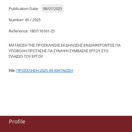
Δημοσιότητα Έργων
Publication Date:
08/07/2025
Ε.Σ.Π.Α. (2014-2020)
Number: 65 / 2025
ΕΠ Ανάπτυξη Ανθρώπινου
Reference: 1807/16161-25
Δυναμικού, Εκπαίδευση και
Διά Βίου Μάθηση
ΜΑΤΑΙΩΣΗ ΤΗΣ ΠΡΟΣΚΛΗΣΗΣ ΕΚΔΗΛΩΣΗΣ ΕΝΔΙΑΦΕΡΟΝΤΟΣ ΓΙΑ
ΕΠ Ανταγωνιστικότητα,
ΥΠΟΒΟΛΗ ΠΡΟΤΑΣΗΣ ΓΙΑ ΣΥΝΑΨΗ ΣΥΜΒΑΣΗΣ ΕΡΓΟΥ ΣΤΟ
Επιχειρηματικότητα και
ΠΛΑΙΣΙΟ ΤΟΥ ΕΡΓΟΥ
Καινοτομία
ΕΡΓΑ ΕΣΠΑ 2014-2020
File:
ΠΡΟΣΚΛΗΣΗ-2025-65-ΜΑΤΑΙΩΣΗ
Δημοσιότητα ΕΛ.ΙΔ.Ε.Κ.
ΕΛ.ΙΔ.Ε.Κ. Μεταδιδάκτορες
Guidelines
Profile
Guidelines