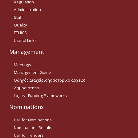
Regulation
Οδηγίες για προμήθεια
ειδών/παροχή υπηρεσιών
Administration
με βάση τον Ν.4957/2022
Staff
Quality
Οδηγίες με βάση τον
Ν.4957/2022
ETHICS
Useful Links
Guidelines Archive
Management
Documents
Meetings
Management Guide
Οδηγός Διαχείρισης (ιστορικό αρχείο)
News
Δημοσιότητα
Logos - Funding Frameworks
Nominations
Nominations
Call for Nominations
Call for Nominations
Nominations Results
Nominations Results
Call for Tenders
Call for Tenders