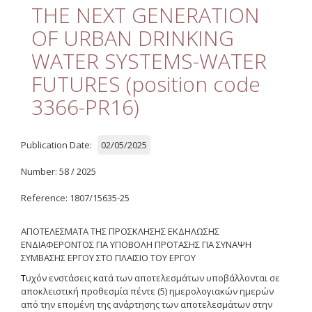
Quality
THE NEXT GENERATION
OF URBAN DRINKING
ETHICS
WATER SYSTEMS-WATER
Useful Links
FUTURES (position code
3366-PR16)
Management
Meetings
Publication Date:
02/05/2025
Management Guide
Number: 58 / 2025
Οδηγός Διαχείρισης
(ιστορικό αρχείο)
Reference: 1807/15635-25
Δημοσιότητα
ΑΠΟΤΕΛΕΣΜΑΤΑ ΤΗΣ ΠΡΟΣΚΛΗΣΗΣ ΕΚΔΗΛΩΣΗΣ
ΕΝΔΙΑΦΕΡΟΝΤΟΣ ΓΙΑ ΥΠΟΒΟΛΗ ΠΡΟΤΑΣΗΣ ΓΙΑ ΣΥΝΑΨΗ
Logos - Funding
ΣΥΜΒΑΣΗΣ ΕΡΓΟΥ
ΣΤΟ
ΠΛΑΙΣΙΟ
ΤΟΥ
ΕΡΓΟΥ
Frameworks
Τ
υχόν ενστάσεις κατά των αποτελεσμάτων υποβάλλονται σε
αποκλειστική προθεσμία πέντε (5) ημερολογιακών ημερών
Δημοσιότητα Έργων
Ε.Σ.Π.Α. (2007-2013)
από την επομένη της ανάρτησης των αποτελεσμάτων στην