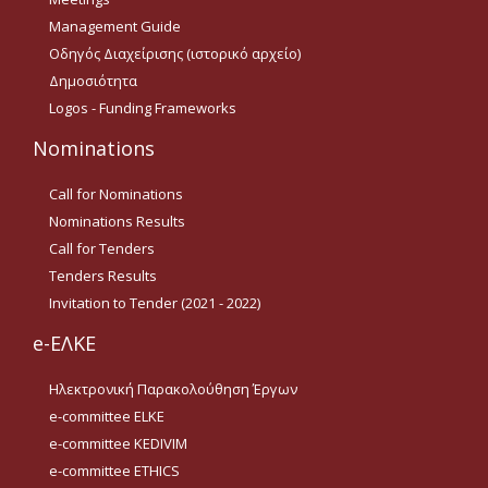
Οδηγίες για προμήθεια
Management Guide
ειδών/παροχή υπηρεσιών
με βάση τον Ν.4957/2022
Οδηγός Διαχείρισης (ιστορικό αρχείο)
Δημοσιότητα
Οδηγίες με βάση τον
Logos - Funding Frameworks
Ν.4957/2022
Nominations
Guidelines Archive
Call for Nominations
Nominations Results
Documents
Call for Tenders
Tenders Results
News
Invitation to Tender (2021 - 2022)
e-ΕΛΚΕ
Nominations
Ηλεκτρονική Παρακολούθηση Έργων
Call for Nominations
e-committee ELKE
Nominations Results
e-committee KEDIVIM
e-committee ETHICS
Call for Tenders