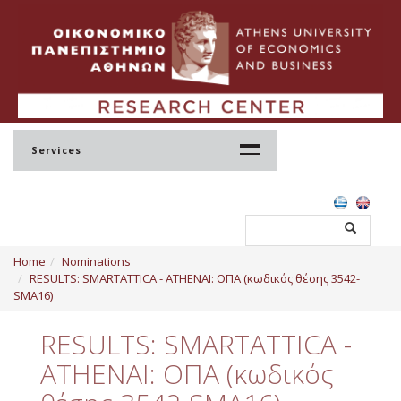
Services
Home
Home
Nominations
Profile
RESULTS: SMARTATTICA - ATHENAI: ΟΠΑ (κωδικός θέσης 3542-
SMA16)
Regulation
RESULTS: SMARTATTICA -
Administration
ATHENAI: ΟΠΑ (κωδικός
Staff