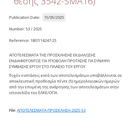
θέσης 3542-SMA16)
Quality
ETHICS
Publication Date:
15/05/2025
Useful Links
Number: 53 / 2025
Reference: 1807/14247-25
Management
ΑΠΟΤΕΛΕΣΜΑΤΑ ΤΗΣ ΠΡΟΣΚΛΗΣΗΣ ΕΚΔΗΛΩΣΗΣ
Meetings
ΕΝΔΙΑΦΕΡΟΝΤΟΣ ΓΙΑ ΥΠΟΒΟΛΗ ΠΡΟΤΑΣΗΣ ΓΙΑ ΣΥΝΑΨΗ
ΣΥΜΒΑΣΗΣ ΕΡΓΟΥ
ΣΤΟ
ΠΛΑΙΣΙΟ
ΤΟΥ
ΕΡΓΟΥ
Management Guide
Τ
υχόν ενστάσεις κατά των αποτελεσμάτων υποβάλλονται σε
Οδηγός Διαχείρισης
αποκλειστική προθεσμία πέντε (5) ημερολογιακών ημερών
(ιστορικό αρχείο)
από την επομένη της ανάρτησης των αποτελεσμάτων στην
ιστοσελίδα του ΕΛΚΕ/ΟΠΑ.
Δημοσιότητα
Logos - Funding
File:
ΑΠΟΤΕΛΕΣΜΑΤΑ-ΠΡΟΣΚΛΗΣΗ-2025-53
Frameworks
Δημοσιότητα Έργων
Ε.Σ.Π.Α. (2007-2013)