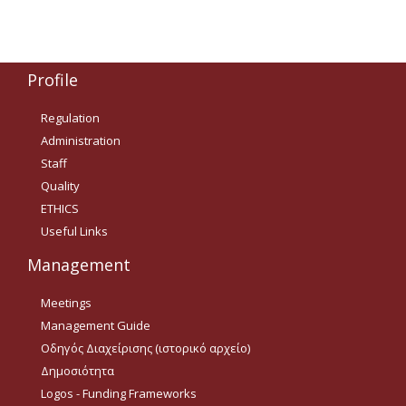
Δημοσιότητα Έργων
Ε.Σ.Π.Α. (2014-2020)
Profile
ΕΠ Ανάπτυξη Ανθρώπινου
Δυναμικού, Εκπαίδευση και
Διά Βίου Μάθηση
Regulation
Administration
ΕΠ Ανταγωνιστικότητα,
Επιχειρηματικότητα και
Staff
Καινοτομία
Quality
ETHICS
ΕΡΓΑ ΕΣΠΑ 2014-2020
Useful Links
Δημοσιότητα ΕΛ.ΙΔ.Ε.Κ.
Management
ΕΛ.ΙΔ.Ε.Κ. Μεταδιδάκτορες
Meetings
Management Guide
Guidelines
Οδηγός Διαχείρισης (ιστορικό αρχείο)
Δημοσιότητα
Guidelines
Logos - Funding Frameworks