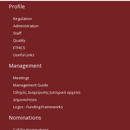
Οδηγίες για προμήθεια
Profile
ειδών/παροχή υπηρεσιών
με βάση τον Ν.4957/2022
Regulation
Οδηγίες με βάση τον
Administration
Ν.4957/2022
Staff
Guidelines Archive
Quality
ETHICS
Useful Links
Documents
Management
News
Meetings
Management Guide
Οδηγός Διαχείρισης (ιστορικό αρχείο)
Nominations
Δημοσιότητα
Call for Nominations
Logos - Funding Frameworks
Nominations Results
Nominations
Call for Tenders
Call for Nominations