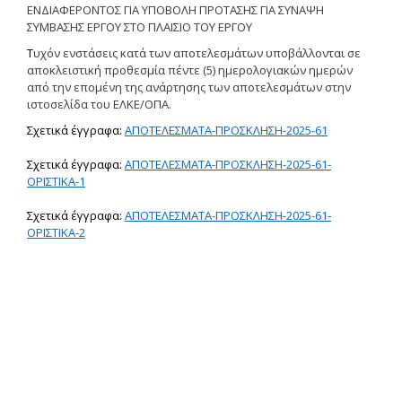
ΕΝΔΙΑΦΕΡΟΝΤΟΣ ΓΙΑ ΥΠΟΒΟΛΗ ΠΡΟΤΑΣΗΣ ΓΙΑ ΣΥΝΑΨΗ
Δημοσιότητα Έργων
ΣΥΜΒΑΣΗΣ ΕΡΓΟΥ
ΣΤΟ
ΠΛΑΙΣΙΟ
ΤΟΥ
ΕΡΓΟΥ
Ε.Σ.Π.Α. (2014-2020)
Τ
υχόν ενστάσεις κατά των αποτελεσμάτων υποβάλλονται σε
αποκλειστική προθεσμία πέντε (5) ημερολογιακών ημερών
ΕΠ Ανάπτυξη Ανθρώπινου
από την επομένη της ανάρτησης των αποτελεσμάτων στην
Δυναμικού, Εκπαίδευση και
ιστοσελίδα του ΕΛΚΕ/ΟΠΑ.
Διά Βίου Μάθηση
Σ
χετικά
έγγραφα:
ΑΠΟΤΕΛΕΣΜΑΤΑ-ΠΡΟΣΚΛΗΣΗ-2025-61
ΕΠ Ανταγωνιστικότητα,
Επιχειρηματικότητα και
Σ
χετικά
έγγραφα:
ΑΠΟΤΕΛΕΣΜΑΤΑ-ΠΡΟΣΚΛΗΣΗ-2025-61-
Καινοτομία
ΟΡΙΣΤΙΚΑ-1
ΕΡΓΑ ΕΣΠΑ 2014-2020
Σ
χετικά
έγγραφα:
ΑΠΟΤΕΛΕΣΜΑΤΑ-ΠΡΟΣΚΛΗΣΗ-2025-61-
ΟΡΙΣΤΙΚΑ-2
Δημοσιότητα ΕΛ.ΙΔ.Ε.Κ.
ΕΛ.ΙΔ.Ε.Κ. Μεταδιδάκτορες
Guidelines
Guidelines