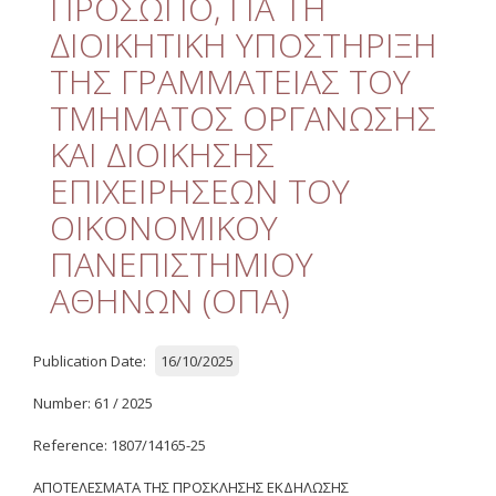
ΠΡΟΣΩΠΟ, ΓΙΑ ΤΗ
Quality
ΔΙΟΙΚΗΤΙΚΗ ΥΠΟΣΤΗΡΙΞΗ
ETHICS
ΤΗΣ ΓΡΑΜΜΑΤΕΙΑΣ ΤΟΥ
Useful Links
ΤΜΗΜΑΤΟΣ ΟΡΓΑΝΩΣΗΣ
ΚΑΙ ΔΙΟΙΚΗΣΗΣ
Management
ΕΠΙΧΕΙΡΗΣΕΩΝ ΤΟΥ
Meetings
ΟΙΚΟΝΟΜΙΚΟΥ
Management Guide
ΠΑΝΕΠΙΣΤΗΜΙΟΥ
ΑΘΗΝΩΝ (ΟΠΑ)
Οδηγός Διαχείρισης
(ιστορικό αρχείο)
Δημοσιότητα
Publication Date:
16/10/2025
Logos - Funding
Number: 61 / 2025
Frameworks
Reference: 1807/14165-25
Δημοσιότητα Έργων
Ε.Σ.Π.Α. (2007-2013)
ΑΠΟΤΕΛΕΣΜΑΤΑ ΤΗΣ ΠΡΟΣΚΛΗΣΗΣ ΕΚΔΗΛΩΣΗΣ