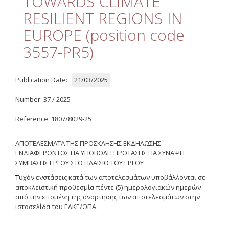
TOWARDS CLIMATE
Quality
RESILIENT REGIONS IN
ETHICS
EUROPE (position code
Useful Links
3557-PR5)
Management
Publication Date:
21/03/2025
Meetings
Number: 37 / 2025
Management Guide
Reference: 1807/8029-25
Οδηγός Διαχείρισης
ΑΠΟΤΕΛΕΣΜΑΤΑ ΤΗΣ ΠΡΟΣΚΛΗΣΗΣ ΕΚΔΗΛΩΣΗΣ
(ιστορικό αρχείο)
ΕΝΔΙΑΦΕΡΟΝΤΟΣ ΓΙΑ ΥΠΟΒΟΛΗ ΠΡΟΤΑΣΗΣ ΓΙΑ ΣΥΝΑΨΗ
ΣΥΜΒΑΣΗΣ ΕΡΓΟΥ
Δημοσιότητα
ΣΤΟ
ΠΛΑΙΣΙΟ
ΤΟΥ
ΕΡΓΟΥ
Τ
υχόν ενστάσεις κατά των αποτελεσμάτων υποβάλλονται σε
Logos - Funding
αποκλειστική προθεσμία πέντε (5) ημερολογιακών ημερών
Frameworks
από την επομένη της ανάρτησης των αποτελεσμάτων στην
ιστοσελίδα του ΕΛΚΕ/ΟΠΑ.
Δημοσιότητα Έργων
Ε.Σ.Π.Α. (2007-2013)