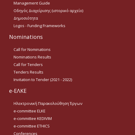
Management Guide
Οδηγίες για προμήθεια
ειδών/παροχή υπηρεσιών
Οδηγός Διαχείρισης (ιστορικό αρχείο)
με βάση τον Ν.4957/2022
Δημοσιότητα
Οδηγίες με βάση τον
Logos - Funding Frameworks
Ν.4957/2022
Nominations
Guidelines Archive
Call for Nominations
Nominations Results
Documents
Call for Tenders
Tenders Results
News
Invitation to Tender (2021 - 2022)
e-ΕΛΚΕ
Nominations
Ηλεκτρονική Παρακολούθηση Έργων
Call for Nominations
e-committee ELKE
e-committee KEDIVIM
Nominations Results
e-committee ETHICS
Call for Tenders
Conferences