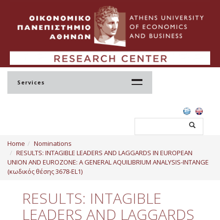
Services
Home
Home
Nominations
Profile
RESULTS: INTAGIBLE LEADERS AND LAGGARDS IN EUROPEAN
UNION AND EUROZONE: A GENERAL AQUILIBRIUM ANALYSIS-INTANGE
Regulation
(κωδικός θέσης 3678-EL1)
Administration
RESULTS: INTAGIBLE
Staff
LEADERS AND LAGGARDS