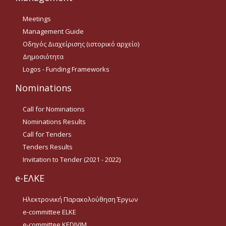
Οδηγίες για προμήθεια
ειδών/παροχή υπηρεσιών
Meetings
με βάση τον Ν.4957/2022
Management Guide
Οδηγίες με βάση τον
Οδηγός Διαχείρισης (ιστορικό αρχείο)
Ν.4957/2022
Δημοσιότητα
Logos - Funding Frameworks
Guidelines Archive
Nominations
Documents
Call for Nominations
Nominations Results
News
Call for Tenders
Tenders Results
Invitation to Tender (2021 - 2022)
Nominations
e-ΕΛΚΕ
Call for Nominations
Ηλεκτρονική Παρακολούθηση Έργων
Nominations Results
e-committee ELKE
Call for Tenders
e-committee KEDIVIM