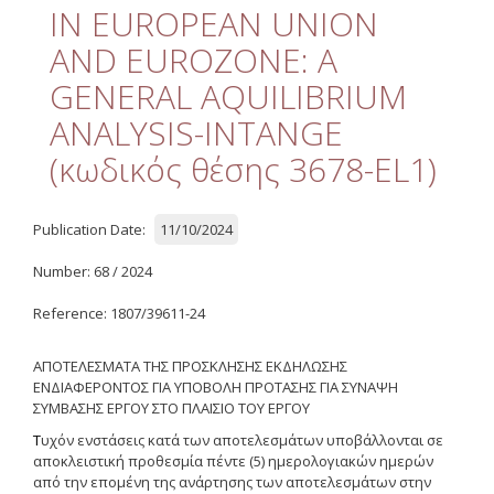
Quality
IN EUROPEAN UNION
AND EUROZONE: A
ETHICS
GENERAL AQUILIBRIUM
Useful Links
ANALYSIS-INTANGE
(κωδικός θέσης 3678-EL1)
Management
Meetings
Publication Date:
11/10/2024
Management Guide
Number: 68 / 2024
Οδηγός Διαχείρισης
(ιστορικό αρχείο)
Reference: 1807/39611-24
Δημοσιότητα
ΑΠΟΤΕΛΕΣΜΑΤΑ ΤΗΣ ΠΡΟΣΚΛΗΣΗΣ ΕΚΔΗΛΩΣΗΣ
ΕΝΔΙΑΦΕΡΟΝΤΟΣ ΓΙΑ ΥΠΟΒΟΛΗ ΠΡΟΤΑΣΗΣ ΓΙΑ ΣΥΝΑΨΗ
Logos - Funding
ΣΥΜΒΑΣΗΣ ΕΡΓΟΥ
ΣΤΟ
ΠΛΑΙΣΙΟ
ΤΟΥ
ΕΡΓΟΥ
Frameworks
Τ
υχόν ενστάσεις κατά των αποτελεσμάτων υποβάλλονται σε
αποκλειστική προθεσμία πέντε (5) ημερολογιακών ημερών
Δημοσιότητα Έργων
Ε.Σ.Π.Α. (2007-2013)
από την επομένη της ανάρτησης των αποτελεσμάτων στην