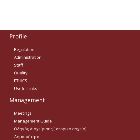
Δημοσιότητα Έργων
Ε.Σ.Π.Α. (2014-2020)
ΕΠ Ανάπτυξη Ανθρώπινου
Δυναμικού, Εκπαίδευση και
Profile
Διά Βίου Μάθηση
Regulation
ΕΠ Ανταγωνιστικότητα,
Επιχειρηματικότητα και
Administration
Καινοτομία
Staff
ΕΡΓΑ ΕΣΠΑ 2014-2020
Quality
ETHICS
Δημοσιότητα ΕΛ.ΙΔ.Ε.Κ.
Useful Links
ΕΛ.ΙΔ.Ε.Κ. Μεταδιδάκτορες
Management
Meetings
Guidelines
Management Guide
Οδηγός Διαχείρισης (ιστορικό αρχείο)
Guidelines
Δημοσιότητα