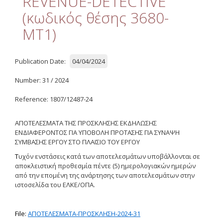
REVENUE-DETECTIVE
Quality
(κωδικός θέσης 3680-
ETHICS
ΜΤ1)
Useful Links
Publication Date:
04/04/2024
Management
Number: 31 / 2024
Meetings
Reference: 1807/12487-24
Management Guide
ΑΠΟΤΕΛΕΣΜΑΤΑ ΤΗΣ ΠΡΟΣΚΛΗΣΗΣ ΕΚΔΗΛΩΣΗΣ
Οδηγός Διαχείρισης
ΕΝΔΙΑΦΕΡΟΝΤΟΣ ΓΙΑ ΥΠΟΒΟΛΗ ΠΡΟΤΑΣΗΣ ΓΙΑ ΣΥΝΑΨΗ
(ιστορικό αρχείο)
ΣΥΜΒΑΣΗΣ ΕΡΓΟΥ
ΣΤΟ
ΠΛΑΙΣΙΟ
ΤΟΥ
ΕΡΓΟΥ
Τ
υχόν ενστάσεις κατά των αποτελεσμάτων υποβάλλονται σε
Δημοσιότητα
αποκλειστική προθεσμία πέντε (5) ημερολογιακών ημερών
από την επομένη της ανάρτησης των αποτελεσμάτων στην
Logos - Funding
ιστοσελίδα του ΕΛΚΕ/ΟΠΑ.
Frameworks
Δημοσιότητα Έργων
File:
ΑΠΟΤΕΛΕΣΜΑΤΑ-ΠΡΟΣΚΛΗΣΗ-2024-31
Ε.Σ.Π.Α. (2007-2013)