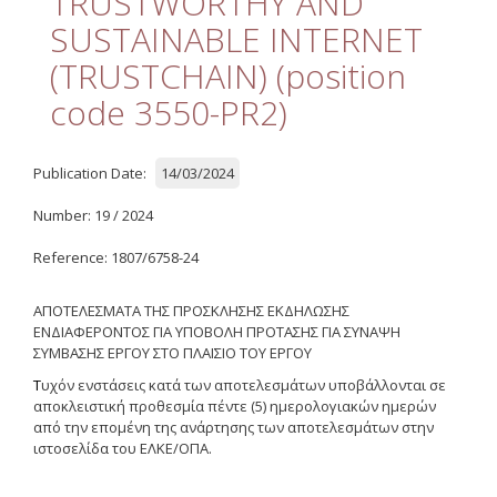
TRUSTWORTHY AND
Quality
SUSTAINABLE INTERNET
ETHICS
(TRUSTCHAIN) (position
Useful Links
code 3550-PR2)
Management
Publication Date:
14/03/2024
Meetings
Number: 19 / 2024
Management Guide
Reference: 1807/6758-24
Οδηγός Διαχείρισης
ΑΠΟΤΕΛΕΣΜΑΤΑ ΤΗΣ ΠΡΟΣΚΛΗΣΗΣ ΕΚΔΗΛΩΣΗΣ
(ιστορικό αρχείο)
ΕΝΔΙΑΦΕΡΟΝΤΟΣ ΓΙΑ ΥΠΟΒΟΛΗ ΠΡΟΤΑΣΗΣ ΓΙΑ ΣΥΝΑΨΗ
ΣΥΜΒΑΣΗΣ ΕΡΓΟΥ
Δημοσιότητα
ΣΤΟ
ΠΛΑΙΣΙΟ
ΤΟΥ
ΕΡΓΟΥ
Τ
υχόν ενστάσεις κατά των αποτελεσμάτων υποβάλλονται σε
Logos - Funding
αποκλειστική προθεσμία πέντε (5) ημερολογιακών ημερών
Frameworks
από την επομένη της ανάρτησης των αποτελεσμάτων στην
ιστοσελίδα του ΕΛΚΕ/ΟΠΑ.
Δημοσιότητα Έργων
Ε.Σ.Π.Α. (2007-2013)