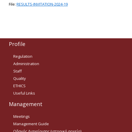
File:
RESULTS-INVITATION-2024-19
Δημοσιότητα Έργων
Ε.Σ.Π.Α. (2014-2020)
ΕΠ Ανάπτυξη Ανθρώπινου
Δυναμικού, Εκπαίδευση και
Διά Βίου Μάθηση
Profile
ΕΠ Ανταγωνιστικότητα,
Επιχειρηματικότητα και
Regulation
Καινοτομία
Administration
ΕΡΓΑ ΕΣΠΑ 2014-2020
Staff
Quality
Δημοσιότητα ΕΛ.ΙΔ.Ε.Κ.
ETHICS
Useful Links
ΕΛ.ΙΔ.Ε.Κ. Μεταδιδάκτορες
Management
Guidelines
Meetings
Management Guide
Guidelines
Οδηγός Διαχείρισης (ιστορικό αρχείο)