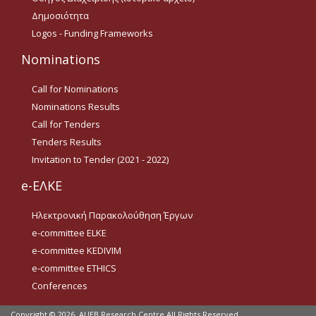
Οδηγίες για προμήθεια
Δημοσιότητα
ειδών/παροχή υπηρεσιών
με βάση τον Ν.4957/2022
Logos - Funding Frameworks
Nominations
Οδηγίες με βάση τον
Ν.4957/2022
Call for Nominations
Guidelines Archive
Nominations Results
Call for Tenders
Tenders Results
Documents
Invitation to Tender (2021 - 2022)
e-ΕΛΚΕ
News
Ηλεκτρονική Παρακολούθηση Έργων
Nominations
e-committee ELKE
e-committee KEDIVIM
Call for Nominations
e-committee ETHICS
Nominations Results
Conferences
Call for Tenders
Copyright © 2026.
AUEB Research Centre All Rights Reserved.