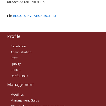
ιστοσελίδα του ΕΛΚΕ/ΟΠΑ.
Δημοσιότητα Έργων
Ε.Σ.Π.Α. (2014-2020)
File:
RESULTS-INVITATION-2023-113
ΕΠ Ανάπτυξη Ανθρώπινου
Δυναμικού, Εκπαίδευση και
Διά Βίου Μάθηση
Profile
ΕΠ Ανταγωνιστικότητα,
Επιχειρηματικότητα και
Καινοτομία
Regulation
Administration
ΕΡΓΑ ΕΣΠΑ 2014-2020
Staff
Δημοσιότητα ΕΛ.ΙΔ.Ε.Κ.
Quality
ETHICS
ΕΛ.ΙΔ.Ε.Κ. Μεταδιδάκτορες
Useful Links
Management
Guidelines
Meetings
Guidelines
Management Guide