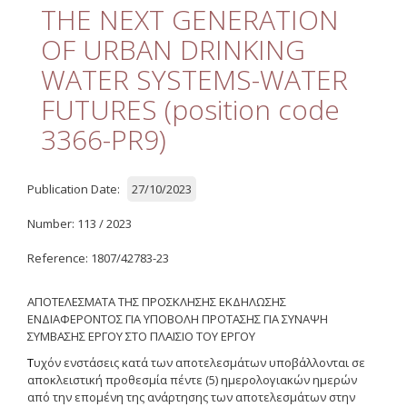
Quality
THE NEXT GENERATION
OF URBAN DRINKING
ETHICS
WATER SYSTEMS-WATER
Useful Links
FUTURES (position code
3366-PR9)
Management
Meetings
Publication Date:
27/10/2023
Management Guide
Number: 113 / 2023
Οδηγός Διαχείρισης
(ιστορικό αρχείο)
Reference: 1807/42783-23
Δημοσιότητα
ΑΠΟΤΕΛΕΣΜΑΤΑ ΤΗΣ ΠΡΟΣΚΛΗΣΗΣ ΕΚΔΗΛΩΣΗΣ
ΕΝΔΙΑΦΕΡΟΝΤΟΣ ΓΙΑ ΥΠΟΒΟΛΗ ΠΡΟΤΑΣΗΣ ΓΙΑ ΣΥΝΑΨΗ
Logos - Funding
ΣΥΜΒΑΣΗΣ ΕΡΓΟΥ
ΣΤΟ
ΠΛΑΙΣΙΟ
ΤΟΥ
ΕΡΓΟΥ
Frameworks
Τ
υχόν ενστάσεις κατά των αποτελεσμάτων υποβάλλονται σε
αποκλειστική προθεσμία πέντε (5) ημερολογιακών ημερών
Δημοσιότητα Έργων
Ε.Σ.Π.Α. (2007-2013)
από την επομένη της ανάρτησης των αποτελεσμάτων στην