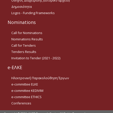
Οδηγός Διαχείρισης (ιστορικό αρχείο)
Οδηγίες για προμήθεια
Δημοσιότητα
ειδών/παροχή υπηρεσιών
με βάση τον Ν.4957/2022
Logos - Funding Frameworks
Οδηγίες με βάση τον
Nominations
Ν.4957/2022
Call for Nominations
Guidelines Archive
Nominations Results
Call for Tenders
Documents
Tenders Results
Invitation to Tender (2021 - 2022)
News
e-ΕΛΚΕ
Ηλεκτρονική Παρακολούθηση Έργων
Nominations
e-committee ELKE
e-committee KEDIVIM
Call for Nominations
e-committee ETHICS
Nominations Results
Conferences
Call for Tenders