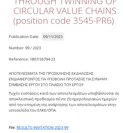
THROUGH TWINNING OF
Quality
CIRCULAR VALUE CHAINS
ETHICS
(position code 3545-PR6)
Useful Links
Publication Date:
09/11/2023
Management
Number: 99 / 2023
Meetings
Reference: 1807/36794-23
Management Guide
ΑΠΟΤΕΛΕΣΜΑΤΑ ΤΗΣ ΠΡΟΣΚΛΗΣΗΣ ΕΚΔΗΛΩΣΗΣ
Οδηγός Διαχείρισης
ΕΝΔΙΑΦΕΡΟΝΤΟΣ ΓΙΑ ΥΠΟΒΟΛΗ ΠΡΟΤΑΣΗΣ ΓΙΑ ΣΥΝΑΨΗ
(ιστορικό αρχείο)
ΣΥΜΒΑΣΗΣ ΕΡΓΟΥ
ΣΤΟ
ΠΛΑΙΣΙΟ
ΤΟΥ
ΕΡΓΟΥ
Τ
υχόν ενστάσεις κατά των αποτελεσμάτων υποβάλλονται σε
Δημοσιότητα
αποκλειστική προθεσμία πέντε (5) ημερολογιακών ημερών
από την επομένη της ανάρτησης των αποτελεσμάτων στην
Logos - Funding
ιστοσελίδα του ΕΛΚΕ/ΟΠΑ.
Frameworks
Δημοσιότητα Έργων
File:
RESULTS-INVITATION-2023-99
Ε.Σ.Π.Α. (2007-2013)