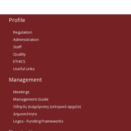
Δημοσιότητα Έργων
Ε.Σ.Π.Α. (2014-2020)
Profile
ΕΠ Ανάπτυξη Ανθρώπινου
Δυναμικού, Εκπαίδευση και
Regulation
Διά Βίου Μάθηση
Administration
Staff
ΕΠ Ανταγωνιστικότητα,
Επιχειρηματικότητα και
Quality
Καινοτομία
ETHICS
ΕΡΓΑ ΕΣΠΑ 2014-2020
Useful Links
Δημοσιότητα ΕΛ.ΙΔ.Ε.Κ.
Management
Meetings
ΕΛ.ΙΔ.Ε.Κ. Μεταδιδάκτορες
Management Guide
Οδηγός Διαχείρισης (ιστορικό αρχείο)
Guidelines
Δημοσιότητα
Logos - Funding Frameworks
Guidelines