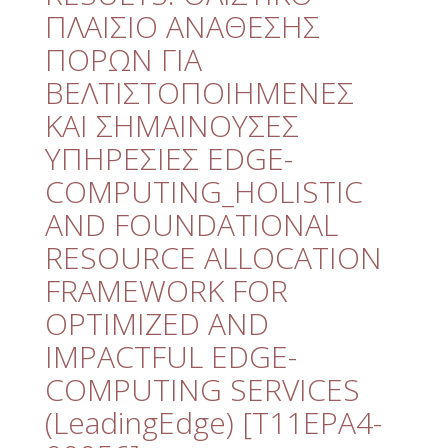
Quality
ΠΛΑΙΣΙΟ ΑΝΑΘΕΣΗΣ
ETHICS
ΠΟΡΩΝ ΓΙΑ
ΒΕΛΤΙΣΤΟΠΟΙΗΜΕΝΕΣ
Useful Links
ΚΑΙ ΣΗΜΑΙΝΟΥΣΕΣ
ΥΠΗΡΕΣΙΕΣ EDGE-
Management
COMPUTING_HOLISTIC
Meetings
AND FOUNDATIONAL
Management Guide
RESOURCE ALLOCATION
Οδηγός Διαχείρισης
FRAMEWORK FOR
(ιστορικό αρχείο)
OPTIMIZED AND
Δημοσιότητα
IMPACTFUL EDGE-
Logos - Funding
Frameworks
COMPUTING SERVICES
(LeadingEdge) [Τ11ΕΡΑ4-
Δημοσιότητα Έργων
Ε.Σ.Π.Α. (2007-2013)