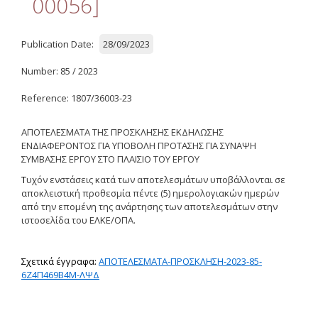
00056]
Δημοσιότητα Έργων
Ε.Σ.Π.Α. (2014-2020)
Publication Date:
28/09/2023
ΕΠ Ανάπτυξη Ανθρώπινου
Number: 85 / 2023
Δυναμικού, Εκπαίδευση και
Διά Βίου Μάθηση
Reference: 1807/36003-23
ΕΠ Ανταγωνιστικότητα,
Επιχειρηματικότητα και
ΑΠΟΤΕΛΕΣΜΑΤΑ ΤΗΣ ΠΡΟΣΚΛΗΣΗΣ ΕΚΔΗΛΩΣΗΣ
Καινοτομία
ΕΝΔΙΑΦΕΡΟΝΤΟΣ ΓΙΑ ΥΠΟΒΟΛΗ ΠΡΟΤΑΣΗΣ ΓΙΑ ΣΥΝΑΨΗ
ΣΥΜΒΑΣΗΣ ΕΡΓΟΥ
ΣΤΟ
ΠΛΑΙΣΙΟ
ΤΟΥ
ΕΡΓΟΥ
ΕΡΓΑ ΕΣΠΑ 2014-2020
Τ
υχόν ενστάσεις κατά των αποτελεσμάτων υποβάλλονται σε
Δημοσιότητα ΕΛ.ΙΔ.Ε.Κ.
αποκλειστική προθεσμία πέντε (5) ημερολογιακών ημερών
από την επομένη της ανάρτησης των αποτελεσμάτων στην
ιστοσελίδα του ΕΛΚΕ/ΟΠΑ.
ΕΛ.ΙΔ.Ε.Κ. Μεταδιδάκτορες
Σ
χετικά
έγγραφα:
ΑΠΟΤΕΛΕΣΜΑΤΑ-ΠΡΟΣΚΛΗΣΗ-2023-85-
Guidelines
6Ζ4Π469Β4Μ-ΛΨΔ
Guidelines