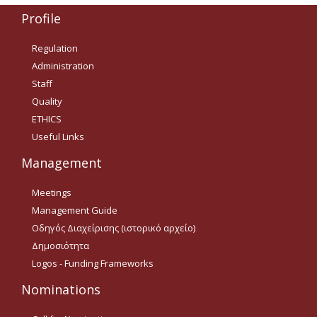
Οδηγίες για προμήθεια
Profile
ειδών/παροχή υπηρεσιών
με βάση τον Ν.4957/2022
Regulation
Οδηγίες με βάση τον
Administration
Ν.4957/2022
Staff
Guidelines Archive
Quality
ETHICS
Useful Links
Documents
Management
News
Meetings
Management Guide
Nominations
Οδηγός Διαχείρισης (ιστορικό αρχείο)
Δημοσιότητα
Call for Nominations
Logos - Funding Frameworks
Nominations Results
Nominations
Call for Tenders