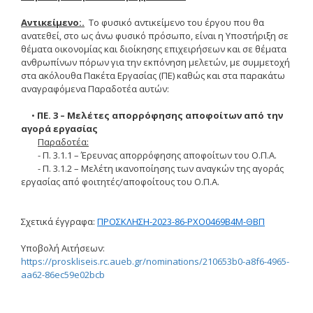
Tenders Results
Αντικείμενο:.
Το φυσικό αντικείμενο του έργου που θα
ανατεθεί, στο ως άνω φυσικό πρόσωπο, είναι η Υποστήριξη σε
Invitation to Tender (2021 -
θέματα οικονομίας και διοίκησης επιχειρήσεων και σε θέματα
2022)
ανθρωπίνων πόρων για την εκπόνηση μελετών, με συμμετοχή
στα ακόλουθα Πακέτα Εργασίας (ΠΕ) καθώς και στα παρακάτω
αναγραφόμενα Παραδοτέα αυτών:
Acad. Experience
•
ΠΕ. 3 – Μελέτες απορρόφησης αποφοίτων από την
αγορά εργασίας
Παραδοτέα:
Contact
- Π. 3.1.1 – Έρευνας απορρόφησης αποφοίτων του Ο.Π.Α.
- Π. 3.1.2 – Μελέτη ικανοποίησης των αναγκών της αγοράς
Ωράριο Λειτουργίας
εργασίας από φοιτητές/αποφοίτους του Ο.Π.Α.
e-ΕΛΚΕ
Σχετικά έγγραφα:
ΠΡΟΣΚΛΗΣΗ-2023-86-ΡΧΟ0469Β4Μ-ΘΒΠ
Υποβολή Αιτήσεων:
Ηλεκτρονική
Παρακολούθηση Έργων
https://proskliseis.rc.aueb.gr/nominations/210653b0-a8f6-4965-
aa62-86ec59e02bcb
e-committee ELKE
e-committee KEDIVIM