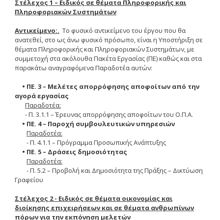
Στέλεχος 1 – Ειδικός σε θέματα Πληροφορικής και
Οδηγίες για προμήθεια
Πληροφοριακών Συστημάτων
ειδών/παροχή υπηρεσιών
με βάση τον Ν.4957/2022
Αντικείμενο:.
Το φυσικό αντικείμενο του έργου που θα
ανατεθεί, στο ως άνω φυσικό πρόσωπο, είναι η Υποστήριξη σε
Οδηγίες με βάση τον
Ν.4957/2022
θέματα Πληροφορικής και Πληροφοριακών Συστημάτων, με
συμμετοχή στα ακόλουθα Πακέτα Εργασίας (ΠΕ) καθώς και στα
Guidelines Archive
παρακάτω αναγραφόμενα Παραδοτέα αυτών:
• ΠΕ. 3 – Μελέτες απορρόφησης αποφοίτων από την
αγορά εργασίας
Documents
Παραδοτέα:
- Π. 3.1.1 – Έρευνας απορρόφησης αποφοίτων του Ο.Π.Α.
• ΠΕ. 4 – Παροχή συμβουλευτικών υπηρεσιών
News
Παραδοτέα:
- Π. 4.1.1 – Πρόγραμμα Προσωπικής Ανάπτυξης
• ΠΕ. 5 – Δράσεις δημοσιότητας
Nominations
Παραδοτέα:
- Π. 5.2 – Προβολή και Δημοσιότητα της Πράξης – Δικτύωση
Call for Nominations
Γραφείου
Nominations Results
Στέλεχος 2 - Ειδικός σε θέματα οικονομίας και
διοίκησης επιχειρήσεων και σε θέματα ανθρωπίνων
Call for Tenders
πόρων για την εκπόνηση μελετών