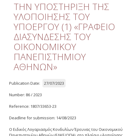
Quality
ΤΗΝ ΥΠΟΣΤΗΡΙΞΗ ΤΗΣ
ΥΛΟΠΟΙΗΣΗΣ ΤΟΥ
ETHICS
ΥΠΟΕΡΓΟΥ (1) «ΓΡΑΦΕΙΟ
Useful Links
ΔΙΑΣΥΝΔΕΣΗΣ ΤΟΥ
ΟΙΚΟΝΟΜΙΚΟΥ
Management
ΠΑΝΕΠΙΣΤΗΜΙΟΥ
Meetings
ΑΘΗΝΩΝ»
Management Guide
Οδηγός Διαχείρισης
Publication Date:
27/07/2023
(ιστορικό αρχείο)
Number: 86 / 2023
Δημοσιότητα
Reference: 1807/33653-23
Logos - Funding
Frameworks
Deadline for submission: 14/08/2023
Δημοσιότητα Έργων
Ο Ειδικός Λογαριασμός Κονδυλίων Έρευνας του Οικονομικού
Ε.Σ.Π.Α. (2007-2013)
Πανεπιστημίου Αθηνών (ΕΛΚΕ/ΟΠΑ), στο πλαίσιο υλοποίησης