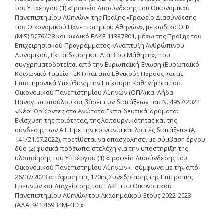
του Υποέργου (1) «Γραφείο Διασύνδεσης του Οικονομικού
Δημοσιότητα Έργων
Πανεπιστημίου Αθηνών» της Πράξης «Γραφείο Διασύνδεσης
Ε.Σ.Π.Α. (2014-2020)
του Οικονομικού Πανεπιστημίου Αθηνών», με κωδικό ΟΠΣ
(MIS) 5076428 και κωδικό ΕΛΚΕ 11337801, μέσω της Πράξης του
ΕΠ Ανάπτυξη Ανθρώπινου
Επιχειρησιακού Προγράμματος «Ανάπτυξη Ανθρώπινου
Δυναμικού, Εκπαίδευση και
Δυναμικού, Εκπαίδευση και Δια Βίου Μάθηση», που
Διά Βίου Μάθηση
συγχρηματοδοτείται από την Ευρωπαϊκή Ένωση (Ευρωπαϊκό
Κοινωνικό Ταμείο - ΕΚΤ) και από Εθνικούς Πόρους και με
ΕΠ Ανταγωνιστικότητα,
Επιστημονικά Υπεύθυνη την Επίκουρη Καθηγήτρια του
Επιχειρηματικότητα και
Οικονομικού Πανεπιστημίου Αθηνών (ΟΠΑ) κα. Λήδα
Καινοτομία
Παναγιωτοπούλου και βάσει των διατάξεων του Ν. 4957/2022
«Νέοι Ορίζοντες στα Ανώτατα Εκπαιδευτικά Ιδρύματα:
ΕΡΓΑ ΕΣΠΑ 2014-2020
Ενίσχυση της ποιότητας, της λειτουργικότητας και της
σύνδεσης των Α.Ε.Ι. με την κοινωνία και λοιπές διατάξεις» (Α
Δημοσιότητα ΕΛ.ΙΔ.Ε.Κ.
141/21.07.2022), προτίθεται να απασχολήσει με σύμβαση έργου
δύο (2) φυσικά πρόσωπα-στελέχη για την υποστήριξη της
ΕΛ.ΙΔ.Ε.Κ. Μεταδιδάκτορες
υλοποίησης του Υποέργου (1) «Γραφείο Διασύνδεσης του
Οικονομικού Πανεπιστημίου Αθηνών», σύμφωνα με την από
26/07/2023 απόφαση της 170ης Συνεδρίασης της Επιτροπής
Ερευνών και Διαχείρισης του ΕΛΚΕ του Οικονομικού
Guidelines
Πανεπιστημίου Αθηνών του Ακαδημαϊκού Έτους 2022-2023
(ΑΔΑ: 941Ι469Β4Μ-4ΗΣ):
Guidelines