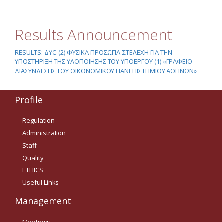
e-committee ETHICS
Results Announcement
Conferences
RESULTS: ΔΥΟ (2) ΦΥΣΙΚΑ ΠΡΟΣΩΠΑ-ΣΤΕΛΕΧΗ ΓΙΑ ΤΗΝ
ΥΠΟΣΤΗΡΙΞΗ ΤΗΣ ΥΛΟΠΟΙΗΣΗΣ ΤΟΥ ΥΠΟΕΡΓΟΥ (1) «ΓΡΑΦΕΙΟ
ΔΙΑΣΥΝΔΕΣΗΣ ΤΟΥ ΟΙΚΟΝΟΜΙΚΟΥ ΠΑΝΕΠΙΣΤΗΜΙΟΥ ΑΘΗΝΩΝ»
Profile
Regulation
Administration
Staff
Quality
ETHICS
Useful Links
Management
Meetings