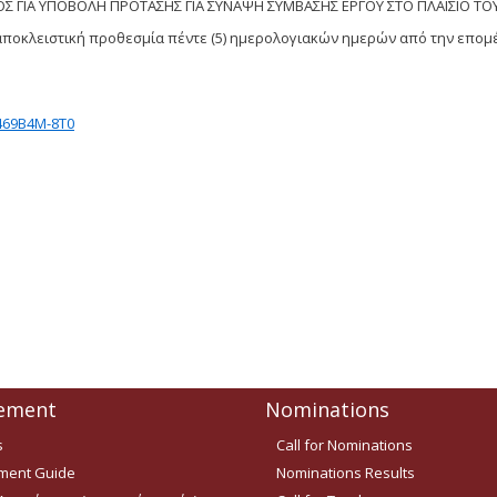
 ΓΙΑ ΥΠΟΒΟΛΗ ΠΡΟΤΑΣΗΣ ΓΙΑ ΣΥΝΑΨΗ ΣΥΜΒΑΣΗΣ ΕΡΓΟΥ
ΣΤΟ
ΠΛΑΙΣΙΟ
ΤΟ
αποκλειστική προθεσμία πέντε (5) ημερολογιακών ημερών από την επομ
69Β4Μ-8Τ0
ement
Nominations
s
Call for Nominations
ent Guide
Nominations Results