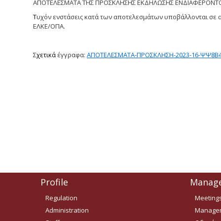
ΑΠΟΤΕΛΕΣΜΑΤΑ ΤΗΣ ΠΡΟΣΚΛΗΣΗΣ ΕΚΔΗΛΩΣΗΣ ΕΝΔΙΑΦΕΡΟΝΤΟΣ
Τ
υχόν ενστάσεις κατά των αποτελεσμάτων υποβάλλονται σε 
ΕΛΚΕ/ΟΠΑ.
Σ
χετικά
έγγραφα:
ΑΠΟΤΕΛΕΣΜΑΤΑ-ΠΡΟΣΚΛΗΣΗ-2023-16-ΨΨ8Β4
Profile
Manag
Regulation
Meeting
Administration
Managem