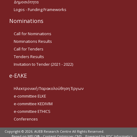
Δημοσιότητα
Οδηγίες για προμήθεια
ειδών/παροχή υπηρεσιών
Logos - Funding Frameworks
με βάση τον Ν.4957/2022
Nominations
Οδηγίες με βάση τον
Ν.4957/2022
Call for Nominations
Nominations Results
Guidelines Archive
Call for Tenders
Tenders Results
Documents
Invitation to Tender (2021 - 2022)
e-ΕΛΚΕ
News
Ηλεκτρονική Παρακολούθηση Έργων
e-committee ELKE
Nominations
e-committee KEDIVIM
Call for Nominations
e-committee ETHICS
Conferences
Nominations Results
Copyright © 2026.
AUEB Research Centre All Rights Reserved.
Call for Tenders
Based on
MELO® - Content Optimizer CMS
Powered by
RDC Informatics