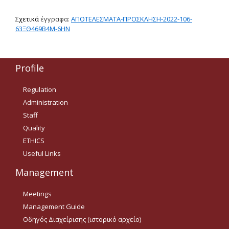
Δημοσιότητα Έργων
Σ
χετικά
έγγραφα:
ΑΠΟΤΕΛΕΣΜΑΤΑ-ΠΡΟΣΚΛΗΣΗ-2022-106-
Ε.Σ.Π.Α. (2014-2020)
63ΞΘ469Β4Μ-6ΗΝ
ΕΠ Ανάπτυξη Ανθρώπινου
Δυναμικού, Εκπαίδευση και
Διά Βίου Μάθηση
Profile
ΕΠ Ανταγωνιστικότητα,
Regulation
Επιχειρηματικότητα και
Καινοτομία
Administration
Staff
ΕΡΓΑ ΕΣΠΑ 2014-2020
Quality
Δημοσιότητα ΕΛ.ΙΔ.Ε.Κ.
ETHICS
Useful Links
ΕΛ.ΙΔ.Ε.Κ. Μεταδιδάκτορες
Management
Meetings
Guidelines
Management Guide
Guidelines
Οδηγός Διαχείρισης (ιστορικό αρχείο)