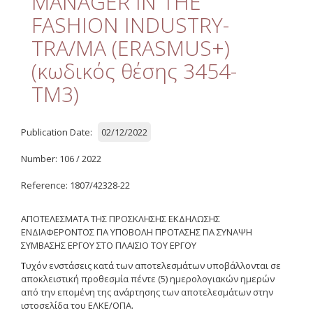
MANAGER IN THE
Quality
FASHION INDUSTRY-
ETHICS
TRA/MA (ERASMUS+)
Useful Links
(κωδικός θέσης 3454-
TM3)
Management
Meetings
Publication Date:
02/12/2022
Management Guide
Number: 106 / 2022
Οδηγός Διαχείρισης
Reference: 1807/42328-22
(ιστορικό αρχείο)
ΑΠΟΤΕΛΕΣΜΑΤΑ ΤΗΣ ΠΡΟΣΚΛΗΣΗΣ ΕΚΔΗΛΩΣΗΣ
Δημοσιότητα
ΕΝΔΙΑΦΕΡΟΝΤΟΣ ΓΙΑ ΥΠΟΒΟΛΗ ΠΡΟΤΑΣΗΣ ΓΙΑ ΣΥΝΑΨΗ
ΣΥΜΒΑΣΗΣ ΕΡΓΟΥ ΣΤΟ ΠΛΑΙΣΙΟ ΤΟΥ ΕΡΓΟΥ
Logos - Funding
Frameworks
Τ
υχόν ενστάσεις κατά των αποτελεσμάτων υποβάλλονται σε
αποκλειστική προθεσμία πέντε (5) ημερολογιακών ημερών
από την επομένη της ανάρτησης των αποτελεσμάτων στην
Δημοσιότητα Έργων
Ε.Σ.Π.Α. (2007-2013)
ιστοσελίδα του ΕΛΚΕ/ΟΠΑ.