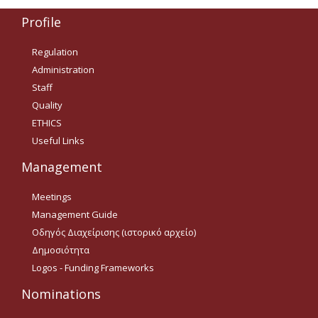
Δημοσιότητα Έργων
Profile
Ε.Σ.Π.Α. (2014-2020)
Regulation
ΕΠ Ανάπτυξη Ανθρώπινου
Administration
Δυναμικού, Εκπαίδευση και
Διά Βίου Μάθηση
Staff
Quality
ΕΠ Ανταγωνιστικότητα,
ETHICS
Επιχειρηματικότητα και
Καινοτομία
Useful Links
ΕΡΓΑ ΕΣΠΑ 2014-2020
Management
Δημοσιότητα ΕΛ.ΙΔ.Ε.Κ.
Meetings
Management Guide
ΕΛ.ΙΔ.Ε.Κ. Μεταδιδάκτορες
Οδηγός Διαχείρισης (ιστορικό αρχείο)
Δημοσιότητα
Logos - Funding Frameworks
Guidelines
Nominations
Guidelines