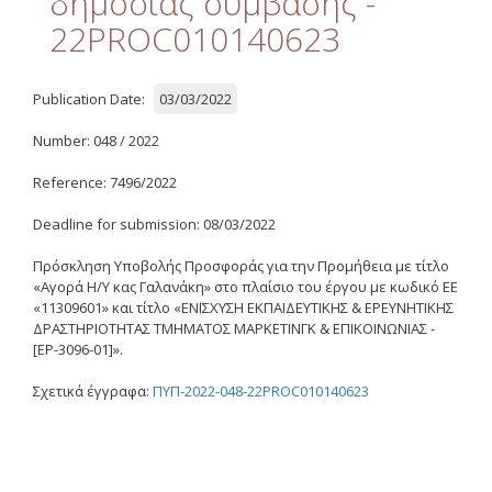
δημόσιας σύμβασης -
Quality
22PROC010140623
ETHICS
Useful Links
Publication Date:
03/03/2022
Number: 048 / 2022
Management
Reference: 7496/2022
Meetings
Deadline for submission: 08/03/2022
Management Guide
Πρόσκληση Υποβολής Προσφοράς για την Προμήθεια με τίτλο
«Αγορά Η/Υ κας Γαλανάκη» στο πλαίσιο του έργου με κωδικό ΕΕ
Οδηγός Διαχείρισης
«11309601» και τίτλο «ΕΝΙΣΧΥΣΗ ΕΚΠΑΙΔΕΥΤΙΚΗΣ & ΕΡΕΥΝΗΤΙΚΗΣ
(ιστορικό αρχείο)
ΔΡΑΣΤΗΡΙΟΤΗΤΑΣ ΤΜΗΜΑΤΟΣ ΜΑΡΚΕΤΙΝΓΚ & ΕΠΙΚΟΙΝΩΝΙΑΣ -
[ΕΡ-3096-01]».
Δημοσιότητα
Σχετικά έγγραφα:
Logos - Funding
ΠΥΠ-2022-048-22PROC010140623
Frameworks
Δημοσιότητα Έργων
Ε.Σ.Π.Α. (2007-2013)