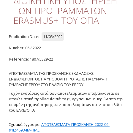
ΔΙΟΙΚΗΤΙΚΗ ΥΠΟΣΤΗΡΙΞΗ
Quality
ΤΩΝ ΠΡΟΓΡΑΜΜΑΤΩΝ
ETHICS
ERASMUS+ ΤΟΥ ΟΠΑ
Useful Links
Publication Date:
11/03/2022
Management
Number: 06 / 2022
Meetings
Reference: 1807/5329-22
Management Guide
ΑΠΟΤΕΛΕΣΜΑΤΑ ΤΗΣ ΠΡΟΣΚΛΗΣΗΣ ΕΚΔΗΛΩΣΗΣ
Οδηγός Διαχείρισης
ΕΝΔΙΑΦΕΡΟΝΤΟΣ ΓΙΑ ΥΠΟΒΟΛΗ ΠΡΟΤΑΣΗΣ ΓΙΑ ΣΥΝΑΨΗ
(ιστορικό αρχείο)
ΣΥΜΒΑΣΗΣ ΕΡΓΟΥ ΣΤΟ ΠΛΑΙΣΙΟ ΤΟΥ ΕΡΓΟΥ
Τ
υχόν ενστάσεις κατά των αποτελεσμάτων υποβάλλονται σε
Δημοσιότητα
αποκλειστική προθεσμία πέντε (5) εργάσιμων ημερών από την
επομένη της ανάρτησης των αποτελεσμάτων στην ιστοσελίδα
Logos - Funding
του ΕΛΚΕ/ΟΠΑ.
Frameworks
Σ
χετικά
έγγραφα:
ΑΠΟΤΕΛΕΣΜΑΤΑ-ΠΡΟΣΚΛΗΣΗ-2022-06-
Δημοσιότητα Έργων
Ε.Σ.Π.Α. (2007-2013)
91ΙΖ469Β4Μ-ΗΜΞ