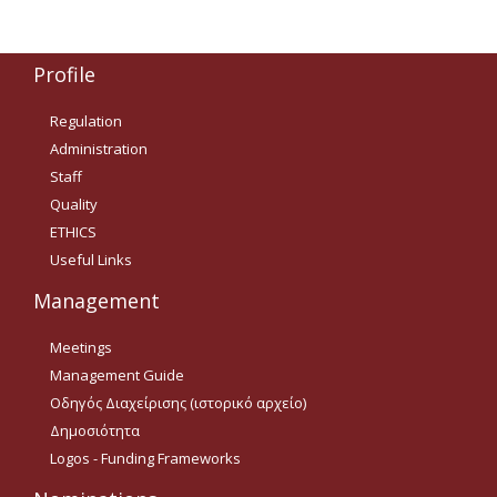
Δημοσιότητα Έργων
Ε.Σ.Π.Α. (2014-2020)
Profile
ΕΠ Ανάπτυξη Ανθρώπινου
Δυναμικού, Εκπαίδευση και
Regulation
Διά Βίου Μάθηση
Administration
Staff
ΕΠ Ανταγωνιστικότητα,
Επιχειρηματικότητα και
Quality
Καινοτομία
ETHICS
ΕΡΓΑ ΕΣΠΑ 2014-2020
Useful Links
Management
Δημοσιότητα ΕΛ.ΙΔ.Ε.Κ.
Meetings
ΕΛ.ΙΔ.Ε.Κ. Μεταδιδάκτορες
Management Guide
Οδηγός Διαχείρισης (ιστορικό αρχείο)
Guidelines
Δημοσιότητα
Logos - Funding Frameworks
Guidelines