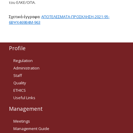
του ΕΛΚΕ/ΟΠΑ.
Δημοσιότητα Έργων
Ε.Σ.Π.Α. (2014-2020)
Σ
χετικά
έγγραφα:
ΑΠΟΤΕΛΕΣΜΑΤΑ-ΠΡΟΣΚΛΗΣΗ-2021-95-
6ΒΨΧ469Β4Μ-963
ΕΠ Ανάπτυξη Ανθρώπινου
Δυναμικού, Εκπαίδευση και
Διά Βίου Μάθηση
Profile
ΕΠ Ανταγωνιστικότητα,
Επιχειρηματικότητα και
Καινοτομία
Regulation
Administration
ΕΡΓΑ ΕΣΠΑ 2014-2020
Staff
Δημοσιότητα ΕΛ.ΙΔ.Ε.Κ.
Quality
ETHICS
ΕΛ.ΙΔ.Ε.Κ. Μεταδιδάκτορες
Useful Links
Management
Guidelines
Meetings
Guidelines
Management Guide