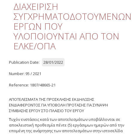
Quality
ΔΙΑΧΕΙΡΙΣΗ
ΣΥΓΧΡΗΜΑΤΟΔΟΤΟΥΜΕΝΩΝ
ETHICS
ΕΡΓΩΝ ΠΟΥ
Useful Links
ΥΛΟΠΟΙΟΥΝΤΑΙ ΑΠΟ ΤΟΝ
ΕΛΚΕ/ΟΠΑ
Management
Meetings
Publication Date:
28/01/2022
Management Guide
Number: 95 / 2021
Οδηγός Διαχείρισης
(ιστορικό αρχείο)
Reference: 1807/48665-21
Δημοσιότητα
ΑΠΟΤΕΛΕΣΜΑΤΑ ΤΗΣ ΠΡΟΣΚΛΗΣΗΣ ΕΚΔΗΛΩΣΗΣ
ΕΝΔΙΑΦΕΡΟΝΤΟΣ ΓΙΑ ΥΠΟΒΟΛΗ ΠΡΟΤΑΣΗΣ ΓΙΑ ΣΥΝΑΨΗ
Logos - Funding
ΣΥΜΒΑΣΗΣ ΕΡΓΟΥ ΣΤΟ ΠΛΑΙΣΙΟ ΤΟΥ ΕΡΓΟΥ
Frameworks
Τ
υχόν ενστάσεις κατά των αποτελεσμάτων υποβάλλονται σε
αποκλειστική προθεσμία πέντε (5) εργάσιμων ημερών από την
Δημοσιότητα Έργων
Ε.Σ.Π.Α. (2007-2013)
επομένη της ανάρτησης των αποτελεσμάτων στην ιστοσελίδα