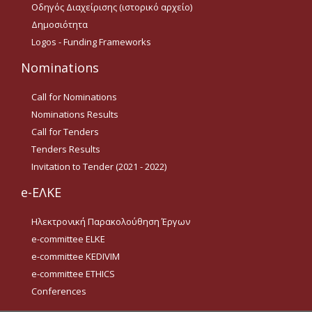
Οδηγός Διαχείρισης (ιστορικό αρχείο)
Οδηγίες για προμήθεια
ειδών/παροχή υπηρεσιών
Δημοσιότητα
με βάση τον Ν.4957/2022
Logos - Funding Frameworks
Οδηγίες με βάση τον
Nominations
Ν.4957/2022
Guidelines Archive
Call for Nominations
Nominations Results
Call for Tenders
Documents
Tenders Results
Invitation to Tender (2021 - 2022)
News
e-ΕΛΚΕ
Ηλεκτρονική Παρακολούθηση Έργων
Nominations
e-committee ELKE
Call for Nominations
e-committee KEDIVIM
e-committee ETHICS
Nominations Results
Conferences
Call for Tenders