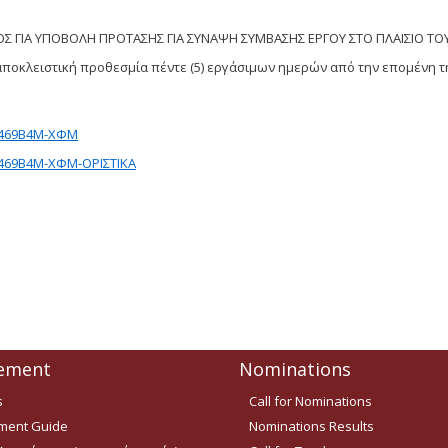
ΓΙΑ ΥΠΟΒΟΛΗ ΠΡΟΤΑΣΗΣ ΓΙΑ ΣΥΝΑΨΗ ΣΥΜΒΑΣΗΣ ΕΡΓΟΥ ΣΤΟ ΠΛΑΙΣΙΟ ΤΟ
ποκλειστική προθεσμία πέντε (5) εργάσιμων ημερών από την επομένη τ
Ω469Β4Μ-ΧΦΜ
69Β4Μ-ΧΦΜ-ΟΡΙΣΤΙΚΑ
ement
Nominations
s
Call for Nominations
ent Guide
Nominations Results