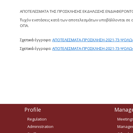
ΑΠΟΤΕΛΕΣΜΑΤΑ ΤΗΣ ΠΡΟΣΚΛΗΣΗΣ ΕΚΔΗΛΩΣΗΣ ΕΝΔΙΑΦΕΡΟΝΤΟΣ 
Τ
υχόν ενστάσεις κατά των αποτελεσμάτων υποβάλλονται σε α
ΟΠΑ.
Σ
χετικά
έγγραφα:
ΑΠΟΤΕΛΕΣΜΑΤΑ-ΠΡΟΣΚΛΗΣΗ-2021-73-ΨΟΛ
Σ
χετικά
έγγραφα:
ΑΠΟΤΕΛΕΣΜΑΤΑ-ΠΡΟΣΚΛΗΣΗ-2021-73-ΨΟΛΩ4
Profile
Manag
Regulation
Meeting
Administration
Managem