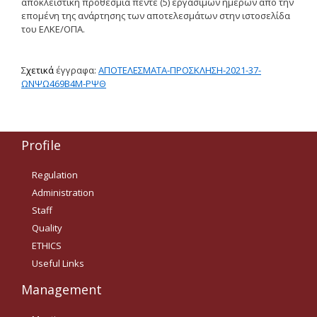
αποκλειστική προθεσμία πέντε (5) εργάσιμων ημερών από την
επομένη της ανάρτησης των αποτελεσμάτων στην ιστοσελίδα
Δημοσιότητα Έργων
του ΕΛΚΕ/ΟΠΑ.
Ε.Σ.Π.Α. (2014-2020)
ΕΠ Ανάπτυξη Ανθρώπινου
Σ
χετικά
έγγραφα:
ΑΠΟΤΕΛΕΣΜΑΤΑ-ΠΡΟΣΚΛΗΣΗ-2021-37-
Δυναμικού, Εκπαίδευση και
ΩΝΨΩ469Β4Μ-ΡΨΘ
Διά Βίου Μάθηση
ΕΠ Ανταγωνιστικότητα,
Επιχειρηματικότητα και
Καινοτομία
Profile
ΕΡΓΑ ΕΣΠΑ 2014-2020
Regulation
Δημοσιότητα ΕΛ.ΙΔ.Ε.Κ.
Administration
Staff
ΕΛ.ΙΔ.Ε.Κ. Μεταδιδάκτορες
Quality
ETHICS
Useful Links
Guidelines
Management
Guidelines