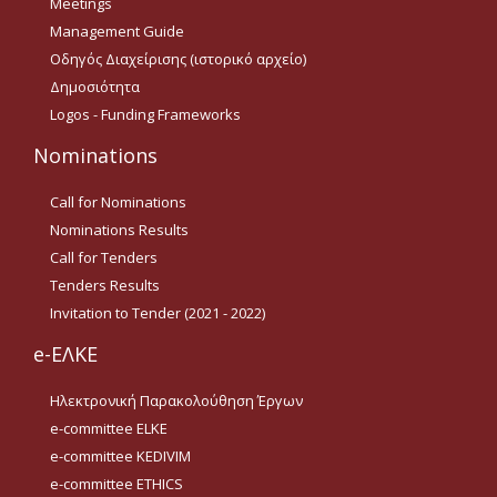
Meetings
Οδηγίες για προμήθεια
Management Guide
ειδών/παροχή υπηρεσιών
με βάση τον Ν.4957/2022
Οδηγός Διαχείρισης (ιστορικό αρχείο)
Δημοσιότητα
Οδηγίες με βάση τον
Ν.4957/2022
Logos - Funding Frameworks
Nominations
Guidelines Archive
Call for Nominations
Documents
Nominations Results
Call for Tenders
Tenders Results
News
Invitation to Tender (2021 - 2022)
e-ΕΛΚΕ
Nominations
Ηλεκτρονική Παρακολούθηση Έργων
Call for Nominations
e-committee ELKE
Nominations Results
e-committee KEDIVIM
e-committee ETHICS
Call for Tenders