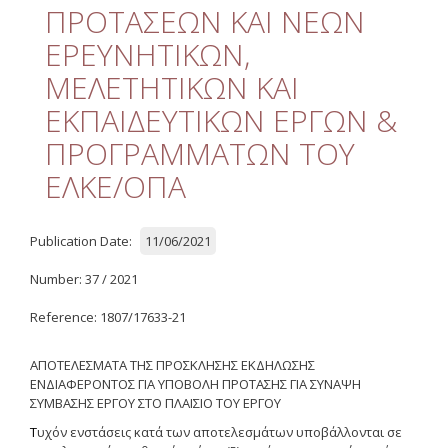
Quality
ΠΡΟΤΑΣΕΩΝ ΚΑΙ ΝΕΩΝ
ΕΡΕΥΝΗΤΙΚΩΝ,
ETHICS
ΜΕΛΕΤΗΤΙΚΩΝ ΚΑΙ
Useful Links
ΕΚΠΑΙΔΕΥΤΙΚΩΝ ΕΡΓΩΝ &
ΠΡΟΓΡΑΜΜΑΤΩΝ ΤΟΥ
Management
ΕΛΚΕ/ΟΠΑ
Meetings
Management Guide
Publication Date:
11/06/2021
Οδηγός Διαχείρισης
Number: 37 / 2021
(ιστορικό αρχείο)
Reference: 1807/17633-21
Δημοσιότητα
Logos - Funding
ΑΠΟΤΕΛΕΣΜΑΤΑ ΤΗΣ ΠΡΟΣΚΛΗΣΗΣ ΕΚΔΗΛΩΣΗΣ
Frameworks
ΕΝΔΙΑΦΕΡΟΝΤΟΣ ΓΙΑ ΥΠΟΒΟΛΗ ΠΡΟΤΑΣΗΣ ΓΙΑ ΣΥΝΑΨΗ
ΣΥΜΒΑΣΗΣ ΕΡΓΟΥ
ΣΤΟ
ΠΛΑΙΣΙΟ
ΤΟΥ
ΕΡΓΟΥ
Δημοσιότητα Έργων
Τ
υχόν ενστάσεις κατά των αποτελεσμάτων υποβάλλονται σε
Ε.Σ.Π.Α. (2007-2013)