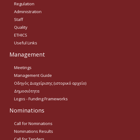
Regulation
Tenders Results
Administration
Staff
Invitation to Tender (2021 -
2022)
Quality
ETHICS
Useful Links
Acad. Experience
Management
Contact
Meetings
Management Guide
Ωράριο Λειτουργίας
Οδηγός Διαχείρισης (ιστορικό αρχείο)
Δημοσιότητα
e-ΕΛΚΕ
Logos - Funding Frameworks
Nominations
Ηλεκτρονική
Παρακολούθηση Έργων
Call for Nominations
e-committee ELKE
Nominations Results
Call for Tenders
e-committee KEDIVIM