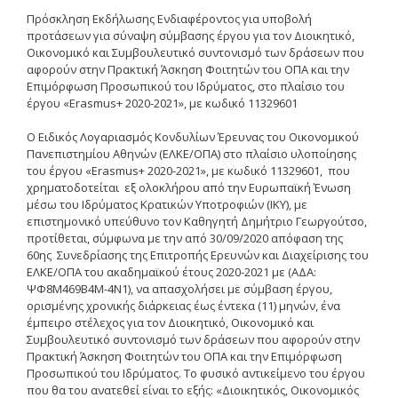
Πρόσκληση Εκδήλωσης Ενδιαφέροντος για υποβολή
Δημοσιότητα Έργων
προτάσεων για σύναψη σύμβασης έργου για τον Διοικητικό,
Ε.Σ.Π.Α. (2014-2020)
Οικονομικό και Συμβουλευτικό συντονισμό των δράσεων που
αφορούν στην Πρακτική Άσκηση Φοιτητών του ΟΠΑ και την
ΕΠ Ανάπτυξη Ανθρώπινου
Επιμόρφωση Προσωπικού του Ιδρύματος, στο πλαίσιο του
Δυναμικού, Εκπαίδευση και
έργου «Erasmus+ 2020-2021», με κωδικό 11329601
Διά Βίου Μάθηση
Ο Ειδικός Λογαριασμός Κονδυλίων Έρευνας του Οικονομικού
ΕΠ Ανταγωνιστικότητα,
Πανεπιστημίου Αθηνών (ΕΛΚΕ/ΟΠΑ) στο πλαίσιο υλοποίησης
Επιχειρηματικότητα και
του έργου «Erasmus+ 2020-2021», με κωδικό 11329601, που
Καινοτομία
χρηματοδοτείται εξ ολοκλήρου από την Ευρωπαϊκή Ένωση
μέσω του Ιδρύματος Κρατικών Υποτροφιών (ΙΚΥ), με
ΕΡΓΑ ΕΣΠΑ 2014-2020
επιστημονικό υπεύθυνο τον Καθηγητή Δημήτριο Γεωργούτσο,
προτίθεται, σύμφωνα με την από 30/09/2020 απόφαση της
Δημοσιότητα ΕΛ.ΙΔ.Ε.Κ.
60ης Συνεδρίασης της Επιτροπής Ερευνών και Διαχείρισης του
ΕΛΚΕ/ΟΠΑ του ακαδημαϊκού έτους 2020-2021 με (ΑΔΑ:
ΕΛ.ΙΔ.Ε.Κ. Μεταδιδάκτορες
ΨΦ8Μ469Β4Μ-4Ν1), να απασχολήσει με σύμβαση έργου,
ορισμένης χρονικής διάρκειας έως έντεκα (11) μηνών, ένα
έμπειρο στέλεχος για τον Διοικητικό, Οικονομικό και
Συμβουλευτικό συντονισμό των δράσεων που αφορούν στην
Guidelines
Πρακτική Άσκηση Φοιτητών του ΟΠΑ και την Επιμόρφωση
Προσωπικού του Ιδρύματος. Το φυσικό αντικείμενο του έργου
Guidelines
που θα του ανατεθεί είναι το εξής: «Διοικητικός, Οικονομικός