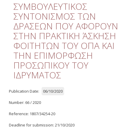
Quality
ΣΥΜΒΟΥΛΕΥΤΙΚΟΣ
ΣΥΝΤΟΝΙΣΜΟΣ ΤΩΝ
ETHICS
ΔΡΑΣΕΩΝ ΠΟΥ ΑΦΟΡΟΥΝ
Useful Links
ΣΤΗΝ ΠΡΑΚΤΙΚΗ ΆΣΚΗΣΗ
ΦΟΙΤΗΤΩΝ ΤΟΥ ΟΠΑ ΚΑΙ
Management
ΤΗΝ ΕΠΙΜΟΡΦΩΣΗ
Meetings
ΠΡΟΣΩΠΙΚΟΥ ΤΟΥ
Management Guide
ΙΔΡΥΜΑΤΟΣ
Οδηγός Διαχείρισης
(ιστορικό αρχείο)
Publication Date:
06/10/2020
Δημοσιότητα
Number: 66 / 2020
Logos - Funding
Frameworks
Reference: 1807/34254-20
Δημοσιότητα Έργων
Deadline for submission: 21/10/2020
Ε.Σ.Π.Α. (2007-2013)