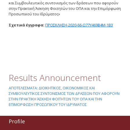
και Συμβουλευτικός συντονισμός των δράσεων που αφορούν
Οδηγίες για προμήθεια
στην Πρακτική Άσκηση Φοιτητών του ΟΠΑ και την Επιμόρφωση
ειδών/παροχή υπηρεσιών
με βάση τον Ν.4957/2022
Προσωπικού του Ιδρύματος»
Οδηγίες με βάση τον
Σχετικά έγγραφα:
ΠΡΟΣΚΛΗΣΗ-2020-66-Ω77Υ469Β4Μ-1Β3
Ν.4957/2022
Guidelines Archive
Documents
Results Announcement
News
ΑΠΟΤΕΛΕΣΜΑΤΑ: ΔΙΟΙΚΗΤΙΚΟΣ, ΟΙΚΟΝΟΜΙΚΟΣ ΚΑΙ
ΣΥΜΒΟΥΛΕΥΤΙΚΟΣ ΣΥΝΤΟΝΙΣΜΟΣ ΤΩΝ ΔΡΑΣΕΩΝ ΠΟΥ ΑΦΟΡΟΥΝ
Nominations
ΣΤΗΝ ΠΡΑΚΤΙΚΗ ΆΣΚΗΣΗ ΦΟΙΤΗΤΩΝ ΤΟΥ ΟΠΑ ΚΑΙ ΤΗΝ
ΕΠΙΜΟΡΦΩΣΗ ΠΡΟΣΩΠΙΚΟΥ ΤΟΥ ΙΔΡΥΜΑΤΟΣ
Call for Nominations
Nominations Results
Profile
Call for Tenders