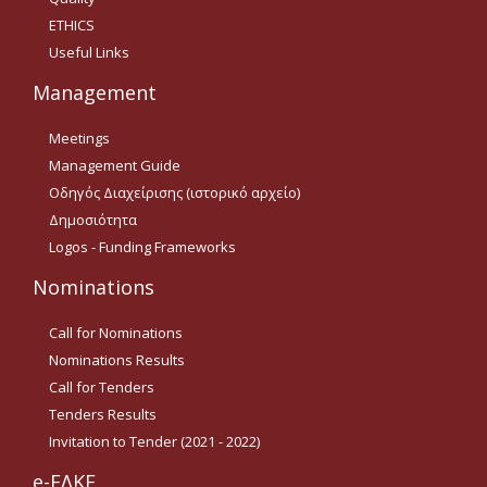
ETHICS
Tenders Results
Useful Links
Invitation to Tender (2021 -
Management
2022)
Meetings
Acad. Experience
Management Guide
Οδηγός Διαχείρισης (ιστορικό αρχείο)
Δημοσιότητα
Contact
Logos - Funding Frameworks
Ωράριο Λειτουργίας
Nominations
Call for Nominations
e-ΕΛΚΕ
Nominations Results
Ηλεκτρονική
Call for Tenders
Παρακολούθηση Έργων
Tenders Results
Invitation to Tender (2021 - 2022)
e-committee ELKE
e-ΕΛΚΕ
e-committee KEDIVIM