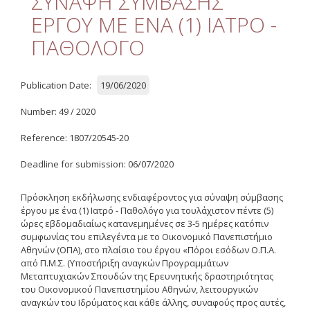
ΣΥΝΑΨΗ ΣΥΜΒΑΣΗΣ
Quality
ΕΡΓΟΥ ΜΕ ΕΝΑ (1) ΙΑΤΡΟ -
ETHICS
ΠΑΘΟΛΟΓΟ
Useful Links
Publication Date:
19/06/2020
Management
Number: 49 / 2020
Meetings
Reference: 1807/20545-20
Management Guide
Deadline for submission: 06/07/2020
Οδηγός Διαχείρισης
(ιστορικό αρχείο)
Πρόσκληση εκδήλωσης ενδιαφέροντος για σύναψη σύμβασης
έργου με ένα (1) Ιατρό - Παθολόγο για τουλάχιστον πέντε (5)
Δημοσιότητα
ώρες εβδομαδιαίως κατανεμημένες σε 3-5 ημέρες κατόπιν
συμφωνίας του επιλεγέντα με το Οικονομικό Πανεπιστήμιο
Logos - Funding
Αθηνών (ΟΠΑ), στο πλαίσιο του έργου «Πόροι εσόδων Ο.Π.Α.
Frameworks
από Π.Μ.Σ. (Υποστήριξη αναγκών Προγραμμάτων
Μεταπτυχιακών Σπουδών της Ερευνητικής δραστηριότητας
του Οικονομικού Πανεπιστημίου Αθηνών, λειτουργικών
Δημοσιότητα Έργων
Ε.Σ.Π.Α. (2007-2013)
αναγκών του Ιδρύματος και κάθε άλλης, συναφούς προς αυτές,