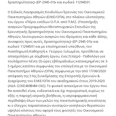
δραστηριότητας)–(ΕΡ-2945-01)» και κωδικό 11294501.
Δημοσιότητα Έργων
Ε.Σ.Π.Α. (2014-2020)
Ο Ειδικός Λογαριασμός Κονδυλίων Έρευνας του Οικονομικού
Πανεπιστημίου Αθηνών (ΕΛΚΕ/ΟΠΑ), στο πλαίσιο υλοποίησης
του έργου «Πόροι εσόδων Ο.Π.Α. από Π.Μ.Σ. (Υποστήριξη
ΕΠ Ανάπτυξη Ανθρώπινου
αναγκών Προγραμμάτων Μεταπτυχιακών Σπουδών της
Δυναμικού, Εκπαίδευση και
Ερευνητικής δραστηριότητας του Οικονομικού Πανεπιστημίου
Διά Βίου Μάθηση
Αθηνών, λειτουργικών αναγκών του Ιδρύματος και κάθε άλλης,
συναφούς προς αυτές, δραστηριότητας)–(ΕΡ-2945-01)» και
ΕΠ Ανταγωνιστικότητα,
Επιχειρηματικότητα και
κωδικό 11294501 και με επιστημονικό υπεύθυνο, τον
Καινοτομία
Αναπληρωτή Καθηγητή κ. Γεώργιο Ξυλωμένο, προτίθεται να
απασχολήσει με σύμβαση έργου, ένα (1) Ιατρό - Παθολόγο για
ΕΡΓΑ ΕΣΠΑ 2014-2020
τουλάχιστον πέντε (5) ώρες εβδομαδιαίως κατανεμημένες σε 3-
5 ημέρες κατόπιν συμφωνίας του επιλεγέντα με το Οικονομικό
Δημοσιότητα ΕΛ.ΙΔ.Ε.Κ.
Πανεπιστήμιο Αθηνών (ΟΠΑ), σύμφωνα με την από 17/06/2020
απόφαση της 51ης Συνεδρίασης της Επιτροπής Ερευνών &
Διαχείρισης του ΕΛΚΕ/ΟΠΑ του ακαδημαϊκού έτους 2019-2020
ΕΛ.ΙΔ.Ε.Κ. Μεταδιδάκτορες
(ΑΔΑ: ΩΞΚΕ469Β4Μ-Ο6Ξ). Το φυσικό αντικείμενο του έργου που
θα ανατεθεί είναι, ενδεικτικά και όχι περιοριστικά, κυρίως το
εξής: η παροχή ιατρικής βοήθειας, η ιατροφαρμακευτική
Guidelines
περίθαλψη όλων των μελών της πανεπιστημιακής κοινότητας
κι ο έλεγχος παραστατικών συνταγών-νοσηλειών θεραπειών
Guidelines
υψηλού κόστους που αφορά τους φοιτητές του Οικονομικού
Πανεπιστημίου Αθηνών.