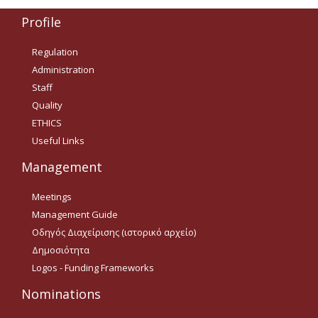
Δημοσιότητα Έργων
Profile
Ε.Σ.Π.Α. (2014-2020)
Regulation
ΕΠ Ανάπτυξη Ανθρώπινου
Administration
Δυναμικού, Εκπαίδευση και
Διά Βίου Μάθηση
Staff
Quality
ΕΠ Ανταγωνιστικότητα,
ETHICS
Επιχειρηματικότητα και
Καινοτομία
Useful Links
ΕΡΓΑ ΕΣΠΑ 2014-2020
Management
Δημοσιότητα ΕΛ.ΙΔ.Ε.Κ.
Meetings
Management Guide
ΕΛ.ΙΔ.Ε.Κ. Μεταδιδάκτορες
Οδηγός Διαχείρισης (ιστορικό αρχείο)
Δημοσιότητα
Logos - Funding Frameworks
Guidelines
Nominations
Guidelines