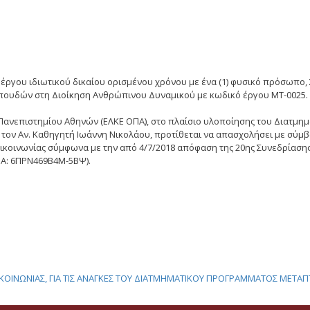
ου ιδιωτικού δικαίου ορισμένου χρόνου με ένα (1) φυσικό πρόσωπο, Συν
πουδών στη Διοίκηση Ανθρώπινου Δυναμικού με κωδικό έργου ΜΤ-0025.
 Πανεπιστημίου Αθηνών (ΕΛΚΕ ΟΠΑ), στο πλαίσιο υλοποίησης του Διατ
ον Αν. Καθηγητή Ιωάννη Νικολάου, προτίθεται να απασχολήσει με σύμβα
ικοινωνίας σύμφωνα με την από 4/7/2018 απόφαση της 20ης Συνεδρίασης
(ΑΔΑ: 6ΠΡΝ469Β4Μ-5ΒΨ).
ΕΠΙΚΟΙΝΩΝΙΑΣ, ΓΙΑ ΤΙΣ ΑΝΑΓΚΕΣ ΤΟΥ ΔΙΑΤΜΗΜΑΤΙΚΟΥ ΠΡΟΓΡΑΜΜΑΤΟΣ ΜΕ