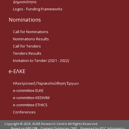
Δημοσιότητα
Οδηγίες για προμήθεια
ειδών/παροχή υπηρεσιών
Logos - Funding Frameworks
με βάση τον Ν.4957/2022
Nominations
Οδηγίες με βάση τον
Ν.4957/2022
Call for Nominations
Nominations Results
Guidelines Archive
Call for Tenders
Tenders Results
Documents
Invitation to Tender (2021 - 2022)
e-ΕΛΚΕ
News
Ηλεκτρονική Παρακολούθηση Έργων
e-committee ELKE
Nominations
e-committee KEDIVIM
Call for Nominations
e-committee ETHICS
Conferences
Nominations Results
Copyright © 2026.
AUEB Research Centre All Rights Reserved.
Call for Tenders
Based on
MELO® - Content Optimizer CMS
Powered by
RDC Informatics