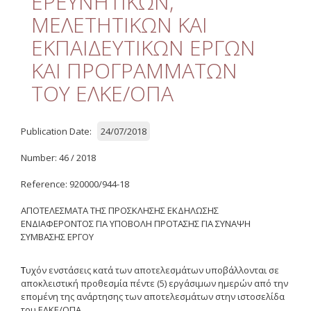
ΕΡΕΥΝΗΤΙΚΩΝ,
Quality
ΜΕΛΕΤΗΤΙΚΩΝ ΚΑΙ
ETHICS
ΕΚΠΑΙΔΕΥΤΙΚΩΝ ΕΡΓΩΝ
Useful Links
ΚΑΙ ΠΡΟΓΡΑΜΜΑΤΩΝ
ΤΟΥ ΕΛΚΕ/ΟΠΑ
Management
Meetings
Publication Date:
24/07/2018
Management Guide
Number: 46 / 2018
Οδηγός Διαχείρισης
Reference: 920000/944-18
(ιστορικό αρχείο)
ΑΠΟΤΕΛΕΣΜΑΤΑ ΤΗΣ ΠΡΟΣΚΛΗΣΗΣ ΕΚΔΗΛΩΣΗΣ
Δημοσιότητα
ΕΝΔΙΑΦΕΡΟΝΤΟΣ ΓΙΑ ΥΠΟΒΟΛΗ ΠΡΟΤΑΣΗΣ ΓΙΑ ΣΥΝΑΨΗ
ΣΥΜΒΑΣΗΣ ΕΡΓΟΥ
Logos - Funding
Frameworks
Τ
υχόν ενστάσεις κατά των αποτελεσμάτων υποβάλλονται σε
αποκλειστική προθεσμία πέντε (5) εργάσιμων ημερών από την
Δημοσιότητα Έργων
επομένη της ανάρτησης των αποτελεσμάτων στην ιστοσελίδα
Ε.Σ.Π.Α. (2007-2013)
του ΕΛΚΕ/ΟΠΑ.