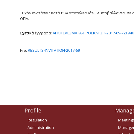
Τ
υχόν ενστάσεις κατά των αποτελεσμάτων υποβάλλονται σε α
ΟΠΑ.
Σχετικά
έγγραφα:
ΑΠΟΤΕΛΕΣΜΑΤΑ-ΠΡΟΣΚΛΗΣΗ-2017-69-7ΖΓ94
----
File:
RESULTS-INVITATION-2017-69
Profile
Manag
Regulation
Meeting
Administration
Managem