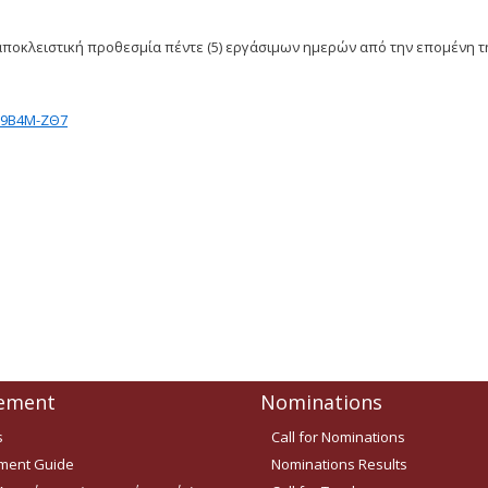
ποκλειστική προθεσμία πέντε (5) εργάσιμων ημερών από την επομένη τ
69Β4Μ-ΖΘ7
ement
Nominations
s
Call for Nominations
ent Guide
Nominations Results