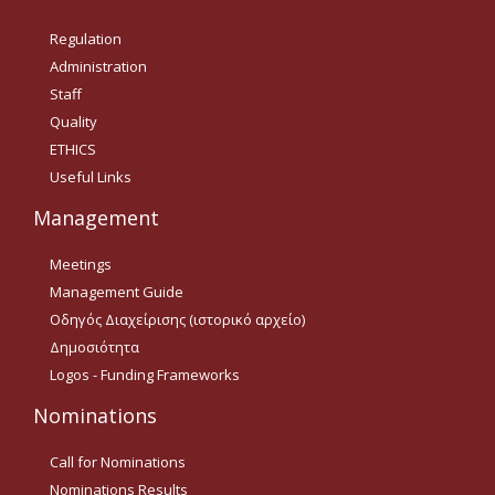
Δημοσιότητα Έργων
Regulation
Ε.Σ.Π.Α. (2014-2020)
Administration
Staff
ΕΠ Ανάπτυξη Ανθρώπινου
Δυναμικού, Εκπαίδευση και
Quality
Διά Βίου Μάθηση
ETHICS
Useful Links
ΕΠ Ανταγωνιστικότητα,
Επιχειρηματικότητα και
Καινοτομία
Management
ΕΡΓΑ ΕΣΠΑ 2014-2020
Meetings
Management Guide
Δημοσιότητα ΕΛ.ΙΔ.Ε.Κ.
Οδηγός Διαχείρισης (ιστορικό αρχείο)
Δημοσιότητα
ΕΛ.ΙΔ.Ε.Κ. Μεταδιδάκτορες
Logos - Funding Frameworks
Nominations
Guidelines
Call for Nominations
Guidelines
Nominations Results